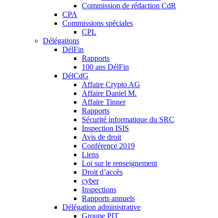
Commission de rédaction CdR
CPA
Commissions spéciales
CPL
Délégations
DélFin
Rapports
100 ans DélFin
DélCdG
Affaire Crypto AG
Affaire Daniel M.
Affaire Tinner
Rapports
Sécurité informatique du SRC
Inspection ISIS
Avis de droit
Conférence 2019
Liens
Loi sur le renseignement
Droit d’accès
cyber
Inspections
Rapports annuels
Délégation administrative
Groupe PIT