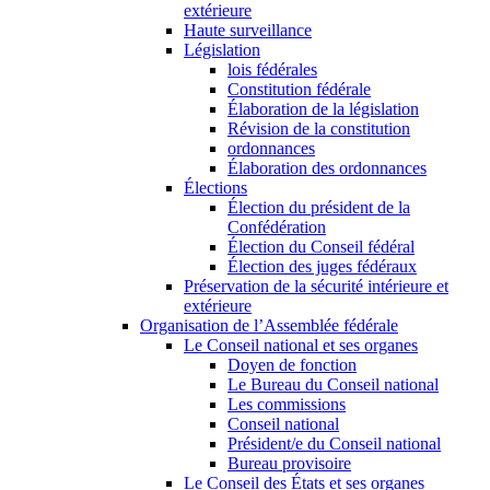
extérieure
Haute surveillance
Législation
lois fédérales
Constitution fédérale
Élaboration de la législation
Révision de la constitution
ordonnances
Élaboration des ordonnances
Élections
Élection du président de la
Confédération
Élection du Conseil fédéral
Élection des juges fédéraux
Préservation de la sécurité intérieure et
extérieure
Organisation de l’Assemblée fédérale
Le Conseil national et ses organes
Doyen de fonction
Le Bureau du Conseil national
Les commissions
Conseil national
Président/e du Conseil national
Bureau provisoire
Le Conseil des États et ses organes