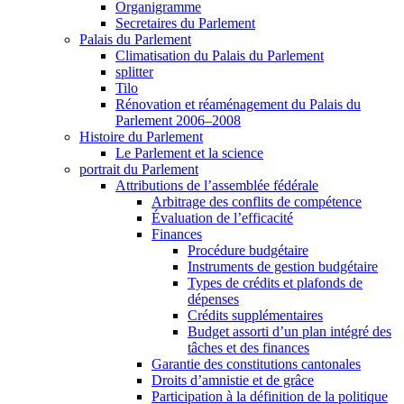
Organigramme
Secretaires du Parlement
Palais du Parlement
Climatisation du Palais du Parlement
splitter
Tilo
Rénovation et réaménagement du Palais du
Parlement 2006–2008
Histoire du Parlement
Le Parlement et la science
portrait du Parlement
Attributions de l’assemblée fédérale
Arbitrage des conflits de compétence
Évaluation de l’efficacité
Finances
Procédure budgétaire
Instruments de gestion budgétaire
Types de crédits et plafonds de
dépenses
Crédits supplémentaires
Budget assorti d’un plan intégré des
tâches et des finances
Garantie des constitutions cantonales
Droits d’amnistie et de grâce
Participation à la définition de la politique