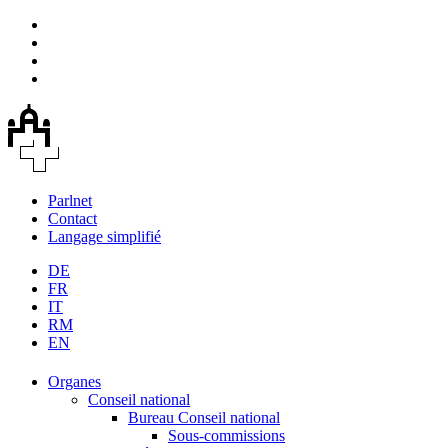
Parlnet
Contact
Langage simplifié
DE
FR
IT
RM
EN
Organes
Conseil national
Bureau Conseil national
Sous-commissions