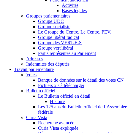
Activités
Bases légales
Groupes parlementaires
Groupe UDC
Groupe socialiste
Le Groupe du Centre. Le Centre. PEV.
Groupe libéral-radical
Groupe des VERT-E-S
Groupe vert'libéral
Partis représentés au Parlement
Adresses
Indemnités des députés
Travail parlementaire
Votes
Banque de données sur le détail des votes CN
Fichiers xls à télécharger
Bulletin officiel
Le Bulletin officiel en détail
Histoire
Les 125 ans du Bulletin officiel de I’Assemblée
fédérale
Curia Vista
Recherche avancée
Curia Vista expliquée