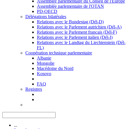
Assemblée parlementaire du Conseil de l'Europe
Assemblée parlementaire de l'OTAN
PD-OECD
Délégations bilatérales
Relations avec le Bundestag (Dél-D)
Relations avec le Parlement autrichien (Dél-A)
Relations avec le Parlement français (Dél-F)
Relations avec le Parlement italien (Dél-I)
Relations avec le Landtag du Liechtenstein (Dél-
FL)
Coopération technique parlementaire
Albanie
Mongolie
Macédoine du Nord
Kosovo
FAQ
Registres
...