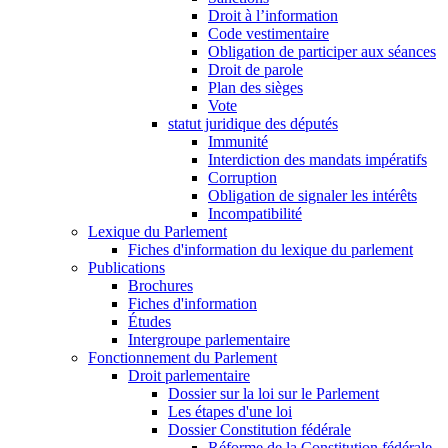
Droit à l’information
Code vestimentaire
Obligation de participer aux séances
Droit de parole
Plan des sièges
Vote
statut juridique des députés
Immunité
Interdiction des mandats impératifs
Corruption
Obligation de signaler les intérêts
Incompatibilité
Lexique du Parlement
Fiches d'information du lexique du parlement
Publications
Brochures
Fiches d'information
Études
Intergroupe parlementaire
Fonctionnement du Parlement
Droit parlementaire
Dossier sur la loi sur le Parlement
Les étapes d'une loi
Dossier Constitution fédérale
Réforme de la Constitution fédérale