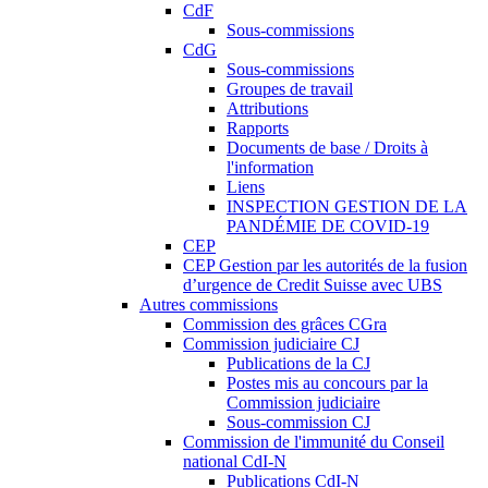
CdF
Sous-commissions
CdG
Sous-commissions
Groupes de travail
Attributions
Rapports
Documents de base / Droits à
l'information
Liens
INSPECTION GESTION DE LA
PANDÉMIE DE COVID-19
CEP
CEP Gestion par les autorités de la fusion
d’urgence de Credit Suisse avec UBS
Autres commissions
Commission des grâces CGra
Commission judiciaire CJ
Publications de la CJ
Postes mis au concours par la
Commission judiciaire
Sous-commission CJ
Commission de l'immunité du Conseil
national CdI-N
Publications CdI-N