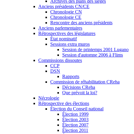
Archives des plans des sièges
Anciens présidents CN/CE
Chronologie CN
Chronologie CE
Rencontre des anciens présidents
Anciens parlementaires
Rétrospectives des législatures
État nominatif
Sessions extra muros
Session de printemps 2001 Lugano
Session d'automne 2006 à Flims
Commissions dissoutes
CCP
DSN
Rapports
Commission de réhabilitation CReha
Décisions CReha
Que prévoit la loi?
Nécrologie
Rétrospective des élections
Élection du Conseil national
Élection 1999
Élection 2003
Élection 2007
Élection 2011