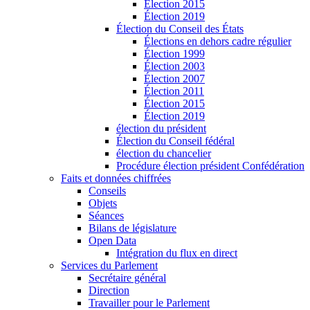
Élection 2015
Élection 2019
Élection du Conseil des États
Élections en dehors cadre régulier
Élection 1999
Élection 2003
Élection 2007
Élection 2011
Élection 2015
Élection 2019
élection du président
Élection du Conseil fédéral
élection du chancelier
Procédure élection président Confédération
Faits et données chiffrées
Conseils
Objets
Séances
Bilans de législature
Open Data
Intégration du flux en direct
Services du Parlement
Secrétaire général
Direction
Travailler pour le Parlement