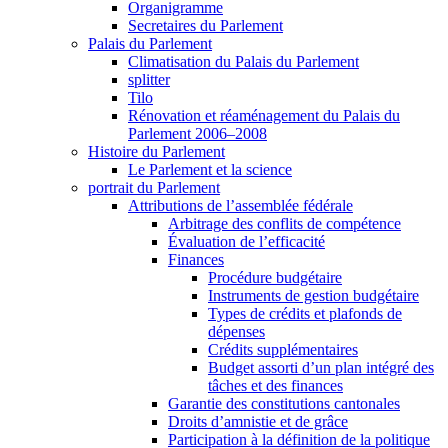
Organigramme
Secretaires du Parlement
Palais du Parlement
Climatisation du Palais du Parlement
splitter
Tilo
Rénovation et réaménagement du Palais du
Parlement 2006–2008
Histoire du Parlement
Le Parlement et la science
portrait du Parlement
Attributions de l’assemblée fédérale
Arbitrage des conflits de compétence
Évaluation de l’efficacité
Finances
Procédure budgétaire
Instruments de gestion budgétaire
Types de crédits et plafonds de
dépenses
Crédits supplémentaires
Budget assorti d’un plan intégré des
tâches et des finances
Garantie des constitutions cantonales
Droits d’amnistie et de grâce
Participation à la définition de la politique