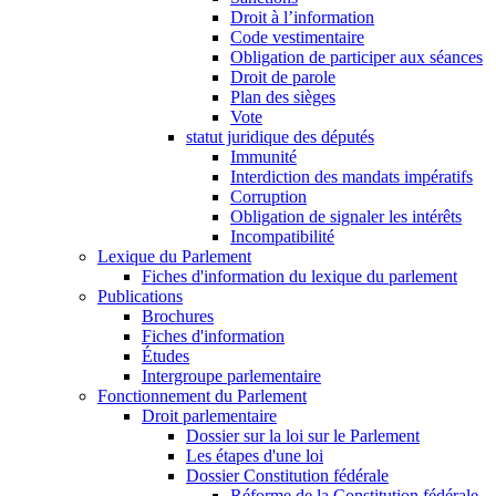
Droit à l’information
Code vestimentaire
Obligation de participer aux séances
Droit de parole
Plan des sièges
Vote
statut juridique des députés
Immunité
Interdiction des mandats impératifs
Corruption
Obligation de signaler les intérêts
Incompatibilité
Lexique du Parlement
Fiches d'information du lexique du parlement
Publications
Brochures
Fiches d'information
Études
Intergroupe parlementaire
Fonctionnement du Parlement
Droit parlementaire
Dossier sur la loi sur le Parlement
Les étapes d'une loi
Dossier Constitution fédérale
Réforme de la Constitution fédérale