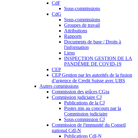
CdF
Sous-commissions
CdG
Sous-commissions
Groupes de travail
Attributions
Rapports
Documents de base / Droits à
l'information
Liens
INSPECTION GESTION DE LA
PANDÉMIE DE COVID-19
CEP
CEP Gestion par les autorités de la fusion
d’urgence de Credit Suisse avec UBS
Autres commissions
Commission des grâces CGra
Commission judiciaire CJ
Publications de la CJ
Postes mis au concours par la
Commission judiciaire
Sous-commission CJ
Commission de l'immunité du Conseil
national CdI-N
Publications CdI-N