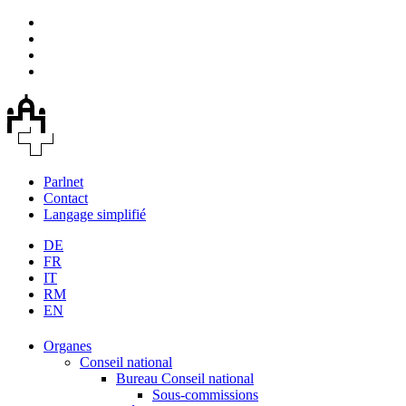
Parlnet
Contact
Langage simplifié
DE
FR
IT
RM
EN
Organes
Conseil national
Bureau Conseil national
Sous-commissions