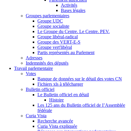
Activités
Bases légales
Groupes parlementaires
Groupe UDC
Groupe socialiste
Le Groupe du Centre. Le Centre. PEV.
Groupe libéral-radical
Groupe des VERT-E-S
Groupe vert'libéral
Partis représentés au Parlement
Adresses
Indemnités des députés
Travail parlementaire
Votes
Banque de données sur le détail des votes CN
Fichiers xls à télécharger
Bulletin officiel
Le Bulletin officiel en détail
Histoire
Les 125 ans du Bulletin officiel de I’Assemblée
fédérale
Curia Vista
Recherche avancée
Curia Vista expliquée