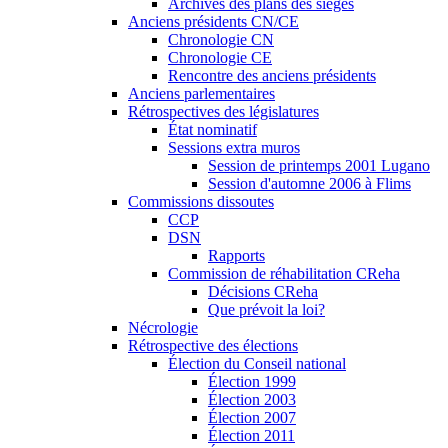
Archives des plans des sièges
Anciens présidents CN/CE
Chronologie CN
Chronologie CE
Rencontre des anciens présidents
Anciens parlementaires
Rétrospectives des législatures
État nominatif
Sessions extra muros
Session de printemps 2001 Lugano
Session d'automne 2006 à Flims
Commissions dissoutes
CCP
DSN
Rapports
Commission de réhabilitation CReha
Décisions CReha
Que prévoit la loi?
Nécrologie
Rétrospective des élections
Élection du Conseil national
Élection 1999
Élection 2003
Élection 2007
Élection 2011