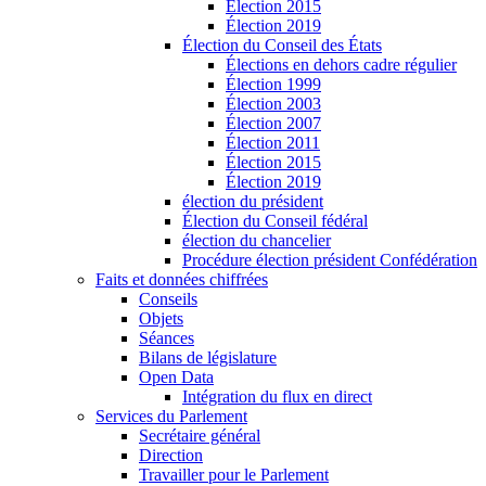
Élection 2015
Élection 2019
Élection du Conseil des États
Élections en dehors cadre régulier
Élection 1999
Élection 2003
Élection 2007
Élection 2011
Élection 2015
Élection 2019
élection du président
Élection du Conseil fédéral
élection du chancelier
Procédure élection président Confédération
Faits et données chiffrées
Conseils
Objets
Séances
Bilans de législature
Open Data
Intégration du flux en direct
Services du Parlement
Secrétaire général
Direction
Travailler pour le Parlement