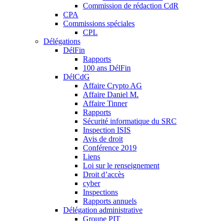
Commission de rédaction CdR
CPA
Commissions spéciales
CPL
Délégations
DélFin
Rapports
100 ans DélFin
DélCdG
Affaire Crypto AG
Affaire Daniel M.
Affaire Tinner
Rapports
Sécurité informatique du SRC
Inspection ISIS
Avis de droit
Conférence 2019
Liens
Loi sur le renseignement
Droit d’accès
cyber
Inspections
Rapports annuels
Délégation administrative
Groupe PIT