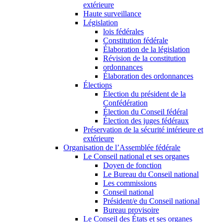
extérieure
Haute surveillance
Législation
lois fédérales
Constitution fédérale
Élaboration de la législation
Révision de la constitution
ordonnances
Élaboration des ordonnances
Élections
Élection du président de la
Confédération
Élection du Conseil fédéral
Élection des juges fédéraux
Préservation de la sécurité intérieure et
extérieure
Organisation de l’Assemblée fédérale
Le Conseil national et ses organes
Doyen de fonction
Le Bureau du Conseil national
Les commissions
Conseil national
Président/e du Conseil national
Bureau provisoire
Le Conseil des États et ses organes