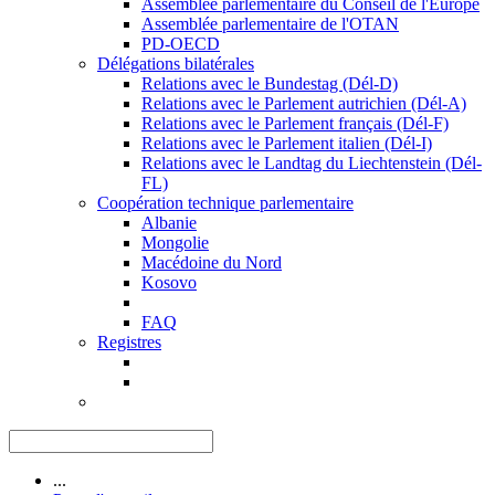
Assemblée parlementaire du Conseil de l'Europe
Assemblée parlementaire de l'OTAN
PD-OECD
Délégations bilatérales
Relations avec le Bundestag (Dél-D)
Relations avec le Parlement autrichien (Dél-A)
Relations avec le Parlement français (Dél-F)
Relations avec le Parlement italien (Dél-I)
Relations avec le Landtag du Liechtenstein (Dél-
FL)
Coopération technique parlementaire
Albanie
Mongolie
Macédoine du Nord
Kosovo
FAQ
Registres
...