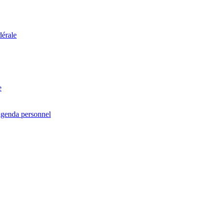
dérale
e
agenda personnel