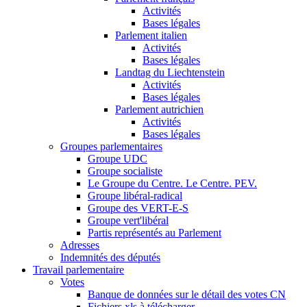
Activités
Bases légales
Parlement italien
Activités
Bases légales
Landtag du Liechtenstein
Activités
Bases légales
Parlement autrichien
Activités
Bases légales
Groupes parlementaires
Groupe UDC
Groupe socialiste
Le Groupe du Centre. Le Centre. PEV.
Groupe libéral-radical
Groupe des VERT-E-S
Groupe vert'libéral
Partis représentés au Parlement
Adresses
Indemnités des députés
Travail parlementaire
Votes
Banque de données sur le détail des votes CN
Fichiers xls à télécharger