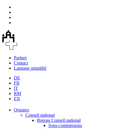
Parlnet
Contact
Langage simplifié
DE
FR
IT
RM
EN
Organes
Conseil national
Bureau Conseil national
Sous-commissions