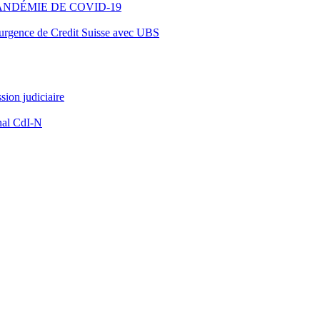
ANDÉMIE DE COVID-19
d’urgence de Credit Suisse avec UBS
ion judiciaire
nal CdI-N