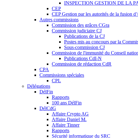
INSPECTION GESTION DE LA P
CEP
CEP Gestion par les autorités de la fusion 
Autres commissions
Commission des grâces CGra
Commission judiciaire CJ
Publications de la CJ
Postes mis au concours par la Commiss
Sous-commission CJ
Commission de l'immunité du Conseil natio
Publications CdI-N
Commission de rédaction CdR
CPA
Commissions spéciales
CPL
Délégations
DélFin
Rapports
100 ans DélFin
DélCdG
Affaire Crypto AG
Affaire Daniel M.
Affaire Tinner
Rapports
Sécurité informatique du SRC