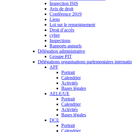
Inspection ISIS
Avis de droit
Conférence 2019
Liens
Loi sur le renseignement
Droit d’accès
cyber
Inspections
Rapports annuels
Délégation administrative
Groupe PIT
Délégations organisations parlementaires internati
APF
Portrait
Calendrier
Activités
Bases légales
AELE/UE
Portrait
Calendrier
Activités
Bases légales
DCE
Portrait
Calendrier