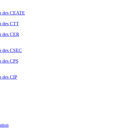
ion des CEATE
on des CTT
on des CER
ion des CSEC
on des CPS
n des CIP
ation