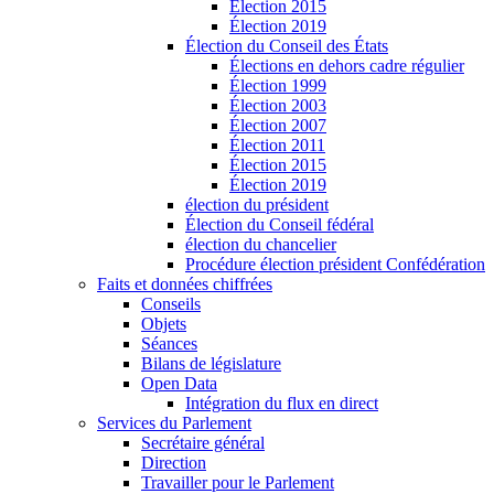
Élection 2015
Élection 2019
Élection du Conseil des États
Élections en dehors cadre régulier
Élection 1999
Élection 2003
Élection 2007
Élection 2011
Élection 2015
Élection 2019
élection du président
Élection du Conseil fédéral
élection du chancelier
Procédure élection président Confédération
Faits et données chiffrées
Conseils
Objets
Séances
Bilans de législature
Open Data
Intégration du flux en direct
Services du Parlement
Secrétaire général
Direction
Travailler pour le Parlement