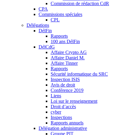
Commission de rédaction CdR
CPA
Commissions spéciales
CPL
Délégations
DélFin
Rapports
100 ans DélFin
DélCdG
Affaire Crypto AG
Affaire Daniel M.
Affaire Tinner
Rapports
Sécurité informatique du SRC
Inspection ISIS
Avis de droit
Conférence 2019
Liens
Loi sur le renseignement
Droit d’accès
cyber
Inspections
Rapports annuels
Délégation administrative
Groupe PIT