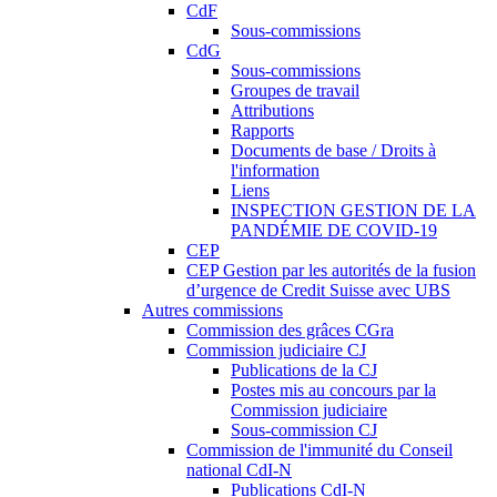
CdF
Sous-commissions
CdG
Sous-commissions
Groupes de travail
Attributions
Rapports
Documents de base / Droits à
l'information
Liens
INSPECTION GESTION DE LA
PANDÉMIE DE COVID-19
CEP
CEP Gestion par les autorités de la fusion
d’urgence de Credit Suisse avec UBS
Autres commissions
Commission des grâces CGra
Commission judiciaire CJ
Publications de la CJ
Postes mis au concours par la
Commission judiciaire
Sous-commission CJ
Commission de l'immunité du Conseil
national CdI-N
Publications CdI-N