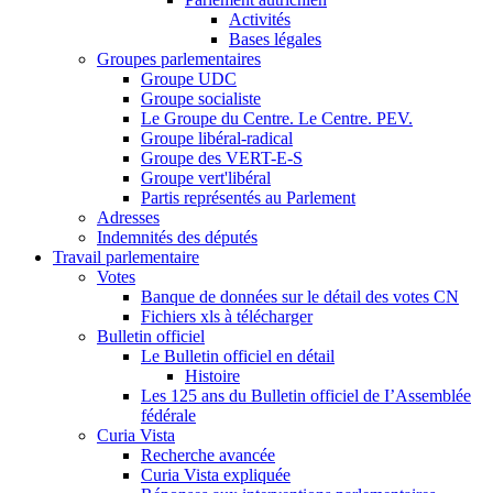
Activités
Bases légales
Groupes parlementaires
Groupe UDC
Groupe socialiste
Le Groupe du Centre. Le Centre. PEV.
Groupe libéral-radical
Groupe des VERT-E-S
Groupe vert'libéral
Partis représentés au Parlement
Adresses
Indemnités des députés
Travail parlementaire
Votes
Banque de données sur le détail des votes CN
Fichiers xls à télécharger
Bulletin officiel
Le Bulletin officiel en détail
Histoire
Les 125 ans du Bulletin officiel de I’Assemblée
fédérale
Curia Vista
Recherche avancée
Curia Vista expliquée