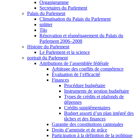
Organigramme
Secretaires du Parlement
Palais du Parlement
Climatisation du Palais du Parlement
splitter
Tilo
Rénovation et réaménagement du Palais du
Parlement 2006–2008
Histoire du Parlement
Le Parlement et la science
portrait du Parlement
Attributions de l’assemblée fédérale
Arbitrage des conflits de compétence
Évaluation de l’efficacité
Finances
Procédure budgétaire
Instruments de gestion budgétaire
Types de crédits et plafonds de
dépenses
Crédits supplémentaires
Budget assorti d’un plan intégré des
tâches et des finances
Garantie des constitutions cantonales
Droits d’amnistie et de grâce
Participation à la définition de la politique