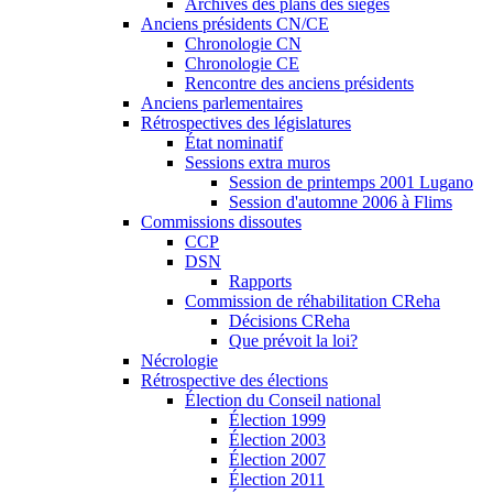
Archives des plans des sièges
Anciens présidents CN/CE
Chronologie CN
Chronologie CE
Rencontre des anciens présidents
Anciens parlementaires
Rétrospectives des législatures
État nominatif
Sessions extra muros
Session de printemps 2001 Lugano
Session d'automne 2006 à Flims
Commissions dissoutes
CCP
DSN
Rapports
Commission de réhabilitation CReha
Décisions CReha
Que prévoit la loi?
Nécrologie
Rétrospective des élections
Élection du Conseil national
Élection 1999
Élection 2003
Élection 2007
Élection 2011