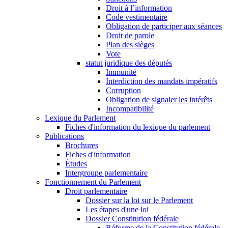
Droit à l’information
Code vestimentaire
Obligation de participer aux séances
Droit de parole
Plan des sièges
Vote
statut juridique des députés
Immunité
Interdiction des mandats impératifs
Corruption
Obligation de signaler les intérêts
Incompatibilité
Lexique du Parlement
Fiches d'information du lexique du parlement
Publications
Brochures
Fiches d'information
Études
Intergroupe parlementaire
Fonctionnement du Parlement
Droit parlementaire
Dossier sur la loi sur le Parlement
Les étapes d'une loi
Dossier Constitution fédérale
Réforme de la Constitution fédérale