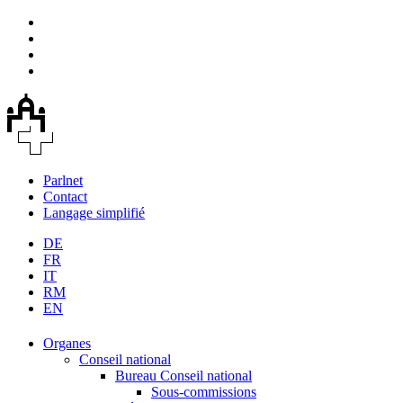
Parlnet
Contact
Langage simplifié
DE
FR
IT
RM
EN
Organes
Conseil national
Bureau Conseil national
Sous-commissions