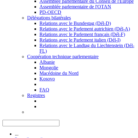
Assemblée parlementaire du Conseil de l'Europe
Assemblée parlementaire de l'OTAN
PD-OECD
Délégations bilatérales
Relations avec le Bundestag (Dél-D)
Relations avec le Parlement autrichien (Dél-A)
Relations avec le Parlement français (Dél-F)
Relations avec le Parlement italien (Dél-I)
Relations avec le Landtag du Liechtenstein (Dél-
FL)
Coopération technique parlementaire
Albanie
Mongolie
Macédoine du Nord
Kosovo
FAQ
Registres
...