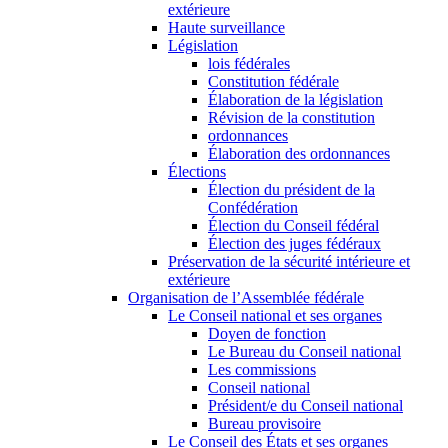
extérieure
Haute surveillance
Législation
lois fédérales
Constitution fédérale
Élaboration de la législation
Révision de la constitution
ordonnances
Élaboration des ordonnances
Élections
Élection du président de la
Confédération
Élection du Conseil fédéral
Élection des juges fédéraux
Préservation de la sécurité intérieure et
extérieure
Organisation de l’Assemblée fédérale
Le Conseil national et ses organes
Doyen de fonction
Le Bureau du Conseil national
Les commissions
Conseil national
Président/e du Conseil national
Bureau provisoire
Le Conseil des États et ses organes