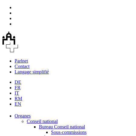
Parlnet
Contact
Langage simplifié
DE
FR
IT
RM
EN
Organes
Conseil national
Bureau Conseil national
Sous-commissions