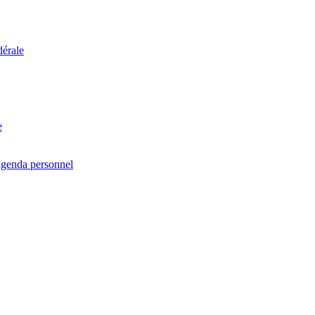
dérale
e
agenda personnel