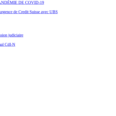
ANDÉMIE DE COVID-19
d’urgence de Credit Suisse avec UBS
ion judiciaire
nal CdI-N