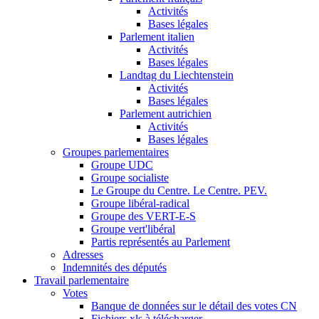
Activités
Bases légales
Parlement italien
Activités
Bases légales
Landtag du Liechtenstein
Activités
Bases légales
Parlement autrichien
Activités
Bases légales
Groupes parlementaires
Groupe UDC
Groupe socialiste
Le Groupe du Centre. Le Centre. PEV.
Groupe libéral-radical
Groupe des VERT-E-S
Groupe vert'libéral
Partis représentés au Parlement
Adresses
Indemnités des députés
Travail parlementaire
Votes
Banque de données sur le détail des votes CN
Fichiers xls à télécharger