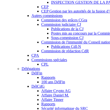
INSPECTION GESTION DE LA P
CEP
CEP Gestion par les autorités de la fusion 
Autres commissions
Commission des grâces CGra
Commission judiciaire CJ
Publications de la CJ
Postes mis au concours par la Commiss
Sous-commission CJ
Commission de l'immunité du Conseil natio
Publications CdI-N
Commission de rédaction CdR
CPA
Commissions spéciales
CPL
Délégations
DélFin
Rapports
100 ans DélFin
DélCdG
Affaire Crypto AG
Affaire Daniel M.
Affaire Tinner
Rapports
Sécurité informatique du SRC