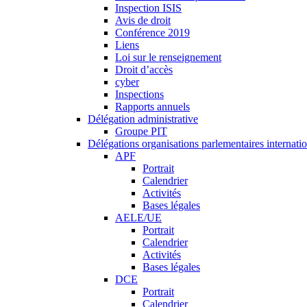
Inspection ISIS
Avis de droit
Conférence 2019
Liens
Loi sur le renseignement
Droit d’accès
cyber
Inspections
Rapports annuels
Délégation administrative
Groupe PIT
Délégations organisations parlementaires internati
APF
Portrait
Calendrier
Activités
Bases légales
AELE/UE
Portrait
Calendrier
Activités
Bases légales
DCE
Portrait
Calendrier