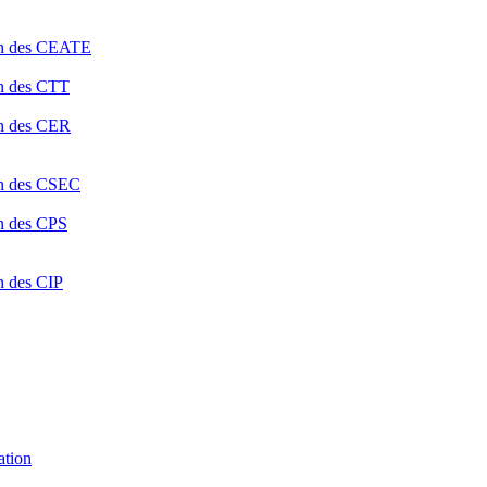
ion des CEATE
on des CTT
on des CER
ion des CSEC
on des CPS
n des CIP
ation