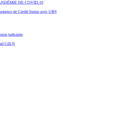
ANDÉMIE DE COVID-19
d’urgence de Credit Suisse avec UBS
ion judiciaire
nal CdI-N