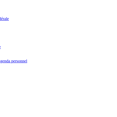
dérale
e
agenda personnel