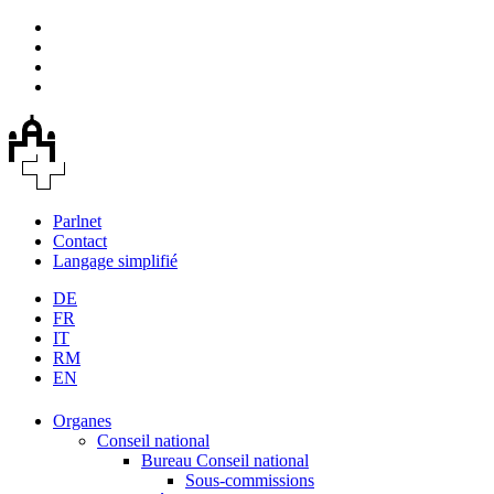
Parlnet
Contact
Langage simplifié
DE
FR
IT
RM
EN
Organes
Conseil national
Bureau Conseil national
Sous-commissions