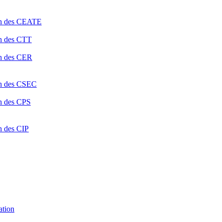
ion des CEATE
on des CTT
on des CER
ion des CSEC
on des CPS
n des CIP
ation