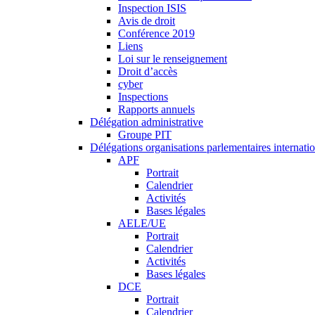
Inspection ISIS
Avis de droit
Conférence 2019
Liens
Loi sur le renseignement
Droit d’accès
cyber
Inspections
Rapports annuels
Délégation administrative
Groupe PIT
Délégations organisations parlementaires internati
APF
Portrait
Calendrier
Activités
Bases légales
AELE/UE
Portrait
Calendrier
Activités
Bases légales
DCE
Portrait
Calendrier