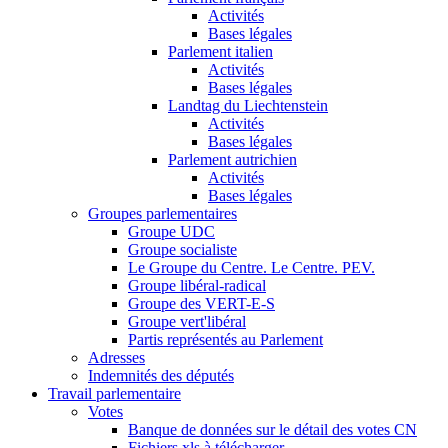
Activités
Bases légales
Parlement italien
Activités
Bases légales
Landtag du Liechtenstein
Activités
Bases légales
Parlement autrichien
Activités
Bases légales
Groupes parlementaires
Groupe UDC
Groupe socialiste
Le Groupe du Centre. Le Centre. PEV.
Groupe libéral-radical
Groupe des VERT-E-S
Groupe vert'libéral
Partis représentés au Parlement
Adresses
Indemnités des députés
Travail parlementaire
Votes
Banque de données sur le détail des votes CN
Fichiers xls à télécharger