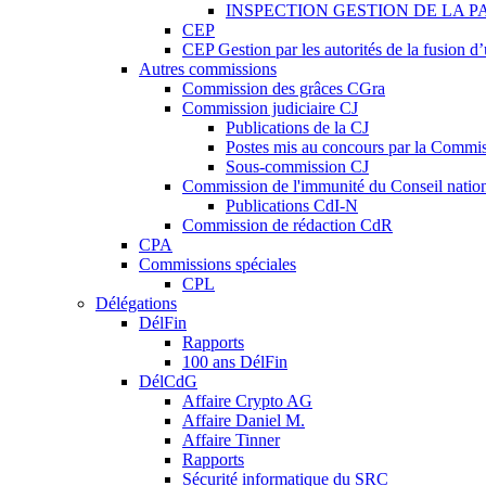
INSPECTION GESTION DE LA P
CEP
CEP Gestion par les autorités de la fusion 
Autres commissions
Commission des grâces CGra
Commission judiciaire CJ
Publications de la CJ
Postes mis au concours par la Commiss
Sous-commission CJ
Commission de l'immunité du Conseil natio
Publications CdI-N
Commission de rédaction CdR
CPA
Commissions spéciales
CPL
Délégations
DélFin
Rapports
100 ans DélFin
DélCdG
Affaire Crypto AG
Affaire Daniel M.
Affaire Tinner
Rapports
Sécurité informatique du SRC