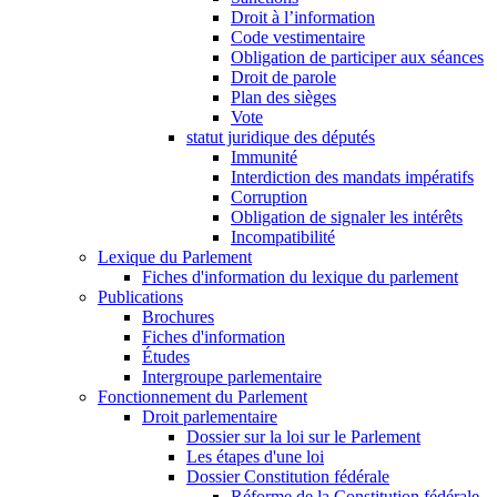
Droit à l’information
Code vestimentaire
Obligation de participer aux séances
Droit de parole
Plan des sièges
Vote
statut juridique des députés
Immunité
Interdiction des mandats impératifs
Corruption
Obligation de signaler les intérêts
Incompatibilité
Lexique du Parlement
Fiches d'information du lexique du parlement
Publications
Brochures
Fiches d'information
Études
Intergroupe parlementaire
Fonctionnement du Parlement
Droit parlementaire
Dossier sur la loi sur le Parlement
Les étapes d'une loi
Dossier Constitution fédérale
Réforme de la Constitution fédérale