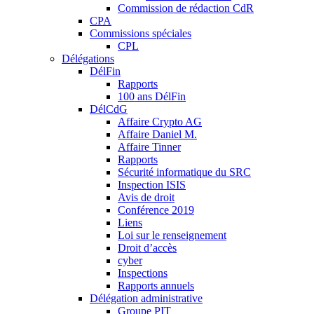
Commission de rédaction CdR
CPA
Commissions spéciales
CPL
Délégations
DélFin
Rapports
100 ans DélFin
DélCdG
Affaire Crypto AG
Affaire Daniel M.
Affaire Tinner
Rapports
Sécurité informatique du SRC
Inspection ISIS
Avis de droit
Conférence 2019
Liens
Loi sur le renseignement
Droit d’accès
cyber
Inspections
Rapports annuels
Délégation administrative
Groupe PIT