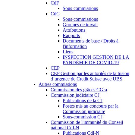
CdF
Sous-commissions
CdG
Sous-commissions
Groupes de travail
Attributions
Rapports
Documents de base / Droits à
l'information
Liens
INSPECTION GESTION DE LA
PANDÉMIE DE COVID-19
CEP
CEP Gestion par les autorités de la fusion
d’urgence de Credit Suisse avec UBS
Autres commissions
Commission des grâces CGra
Commission judiciaire CJ
Publications de la CJ
Postes mis au concours par la
Commission judiciaire
Sous-commission CJ
Commission de l'immunité du Conseil
national CdI-N
Publications CdI-N