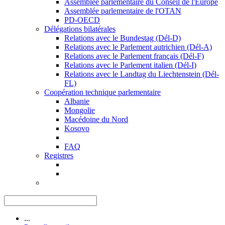
Assemblée parlementaire du Conseil de l'Europe
Assemblée parlementaire de l'OTAN
PD-OECD
Délégations bilatérales
Relations avec le Bundestag (Dél-D)
Relations avec le Parlement autrichien (Dél-A)
Relations avec le Parlement français (Dél-F)
Relations avec le Parlement italien (Dél-I)
Relations avec le Landtag du Liechtenstein (Dél-
FL)
Coopération technique parlementaire
Albanie
Mongolie
Macédoine du Nord
Kosovo
FAQ
Registres
...