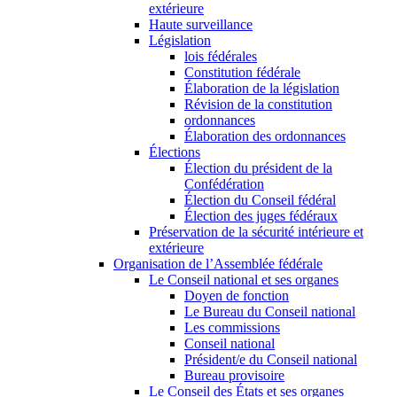
extérieure
Haute surveillance
Législation
lois fédérales
Constitution fédérale
Élaboration de la législation
Révision de la constitution
ordonnances
Élaboration des ordonnances
Élections
Élection du président de la
Confédération
Élection du Conseil fédéral
Élection des juges fédéraux
Préservation de la sécurité intérieure et
extérieure
Organisation de l’Assemblée fédérale
Le Conseil national et ses organes
Doyen de fonction
Le Bureau du Conseil national
Les commissions
Conseil national
Président/e du Conseil national
Bureau provisoire
Le Conseil des États et ses organes