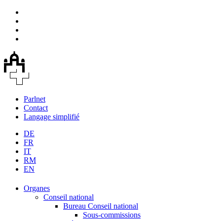
Parlnet
Contact
Langage simplifié
DE
FR
IT
RM
EN
Organes
Conseil national
Bureau Conseil national
Sous-commissions