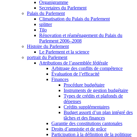
Organigramme
Secretaires du Parlement
Palais du Parlement
Climatisation du Palais du Parlement
splitter
Tilo
Rénovation et réaménagement du Palais du
Parlement 2006–2008
Histoire du Parlement
Le Parlement et la science
portrait du Parlement
Attributions de l’assemblée fédérale
Arbitrage des conflits de compétence
Évaluation de l’efficacité
Finances
Procédure budgétaire
Instruments de gestion budgétaire
Types de crédits et plafonds de
dépenses
Crédits supplémentaires
Budget assorti d’un plan intégré des
tâches et des finances
Garantie des constitutions cantonales
Droits d’amnistie et de grâce
Participation à la définition de la politique