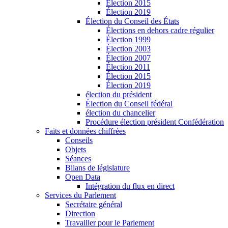
Élection 2015
Élection 2019
Élection du Conseil des États
Élections en dehors cadre régulier
Élection 1999
Élection 2003
Élection 2007
Élection 2011
Élection 2015
Élection 2019
élection du président
Élection du Conseil fédéral
élection du chancelier
Procédure élection président Confédération
Faits et données chiffrées
Conseils
Objets
Séances
Bilans de législature
Open Data
Intégration du flux en direct
Services du Parlement
Secrétaire général
Direction
Travailler pour le Parlement