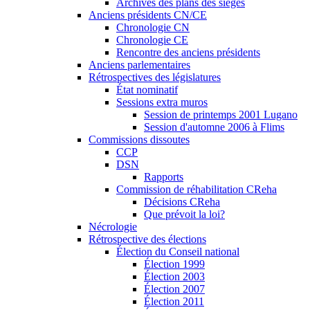
Archives des plans des sièges
Anciens présidents CN/CE
Chronologie CN
Chronologie CE
Rencontre des anciens présidents
Anciens parlementaires
Rétrospectives des législatures
État nominatif
Sessions extra muros
Session de printemps 2001 Lugano
Session d'automne 2006 à Flims
Commissions dissoutes
CCP
DSN
Rapports
Commission de réhabilitation CReha
Décisions CReha
Que prévoit la loi?
Nécrologie
Rétrospective des élections
Élection du Conseil national
Élection 1999
Élection 2003
Élection 2007
Élection 2011