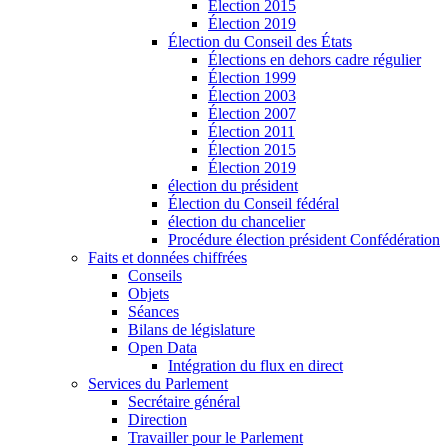
Élection 2015
Élection 2019
Élection du Conseil des États
Élections en dehors cadre régulier
Élection 1999
Élection 2003
Élection 2007
Élection 2011
Élection 2015
Élection 2019
élection du président
Élection du Conseil fédéral
élection du chancelier
Procédure élection président Confédération
Faits et données chiffrées
Conseils
Objets
Séances
Bilans de législature
Open Data
Intégration du flux en direct
Services du Parlement
Secrétaire général
Direction
Travailler pour le Parlement