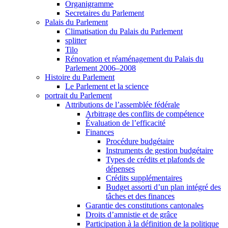
Organigramme
Secretaires du Parlement
Palais du Parlement
Climatisation du Palais du Parlement
splitter
Tilo
Rénovation et réaménagement du Palais du
Parlement 2006–2008
Histoire du Parlement
Le Parlement et la science
portrait du Parlement
Attributions de l’assemblée fédérale
Arbitrage des conflits de compétence
Évaluation de l’efficacité
Finances
Procédure budgétaire
Instruments de gestion budgétaire
Types de crédits et plafonds de
dépenses
Crédits supplémentaires
Budget assorti d’un plan intégré des
tâches et des finances
Garantie des constitutions cantonales
Droits d’amnistie et de grâce
Participation à la définition de la politique