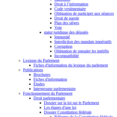
Droit à l’information
Code vestimentaire
Obligation de participer aux séances
Droit de parole
Plan des sièges
Vote
statut juridique des députés
Immunité
Interdiction des mandats impératifs
Corruption
Obligation de signaler les intérêts
Incompatibilité
Lexique du Parlement
Fiches d'information du lexique du parlement
Publications
Brochures
Fiches d'information
Études
Intergroupe parlementaire
Fonctionnement du Parlement
Droit parlementaire
Dossier sur la loi sur le Parlement
Les étapes d'une loi
Dossier Constitution fédérale
Réforme de la Constitution fédérale