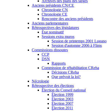
Archives des plans des sièges
Anciens présidents CN/CE
Chronologie CN
Chronologie CE
Rencontre des anciens présidents
Anciens parlementaires
Rétrospectives des législatures
État nominatif
Sessions extra muros
Session de printemps 2001 Lugano
Session d'automne 2006 à Flims
Commissions dissoutes
CCP
DSN
Rapports
Commission de réhabilitation CReha
Décisions CReha
Que prévoit la loi?
Nécrologie
Rétrospective des élections
Élection du Conseil national
Élection 1999
Élection 2003
Élection 2007
Élection 2011