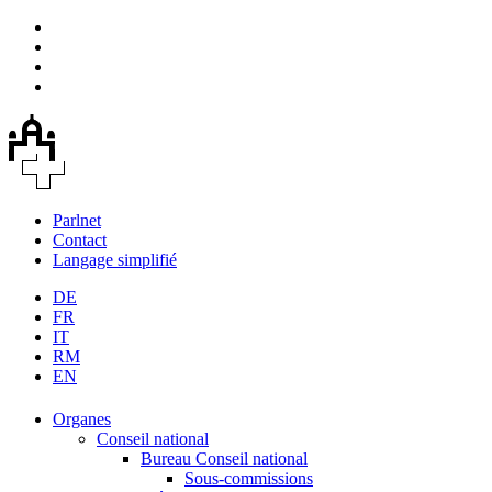
Parlnet
Contact
Langage simplifié
DE
FR
IT
RM
EN
Organes
Conseil national
Bureau Conseil national
Sous-commissions