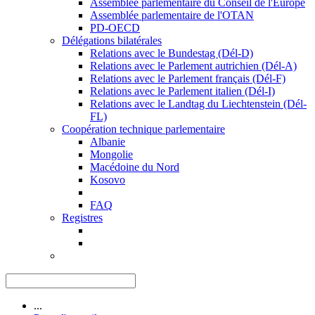
Assemblée parlementaire du Conseil de l'Europe
Assemblée parlementaire de l'OTAN
PD-OECD
Délégations bilatérales
Relations avec le Bundestag (Dél-D)
Relations avec le Parlement autrichien (Dél-A)
Relations avec le Parlement français (Dél-F)
Relations avec le Parlement italien (Dél-I)
Relations avec le Landtag du Liechtenstein (Dél-
FL)
Coopération technique parlementaire
Albanie
Mongolie
Macédoine du Nord
Kosovo
FAQ
Registres
...