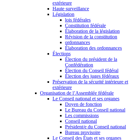
extérieure
Haute surveillance
Législation
lois fédérales
Constitution fédérale
Élaboration de la législation
Révision de la constitution
ordonnances
Élaboration des ordonnances
Élections
Élection du président de la
Confédération
Élection du Conseil fédéral
Élection des juges fédéraux
Préservation de la sécurité intérieure et
extérieure
Organisation de l’Assemblée fédérale
Le Conseil national et ses organes
Doyen de fonction
Le Bureau du Conseil national
Les commissions
Conseil national
Président/e du Conseil national
Bureau provisoire
Le Conseil des États et ses organes