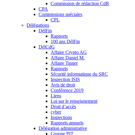
Commission de rédaction CdR
CPA
Commissions spéciales
CPL
Délégations
DélFin
Rapports
100 ans DélFin
DélCdG
Affaire Crypto AG
Affaire Daniel M.
Affaire Tinner
Rapports
Sécurité informatique du SRC
Inspection ISIS
Avis de droit
Conférence 2019
Liens
Loi sur le renseignement
Droit d’accès
cyber
Inspections
Rapports annuels
Délégation administrative
Groupe PIT