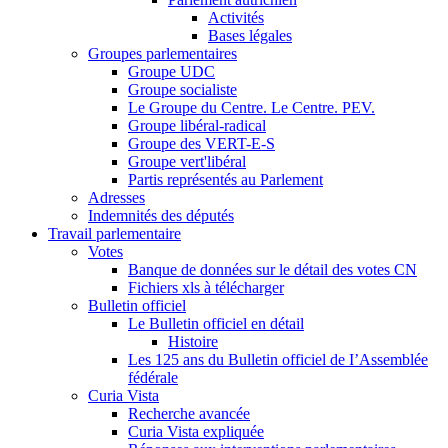
Activités
Bases légales
Groupes parlementaires
Groupe UDC
Groupe socialiste
Le Groupe du Centre. Le Centre. PEV.
Groupe libéral-radical
Groupe des VERT-E-S
Groupe vert'libéral
Partis représentés au Parlement
Adresses
Indemnités des députés
Travail parlementaire
Votes
Banque de données sur le détail des votes CN
Fichiers xls à télécharger
Bulletin officiel
Le Bulletin officiel en détail
Histoire
Les 125 ans du Bulletin officiel de I’Assemblée
fédérale
Curia Vista
Recherche avancée
Curia Vista expliquée