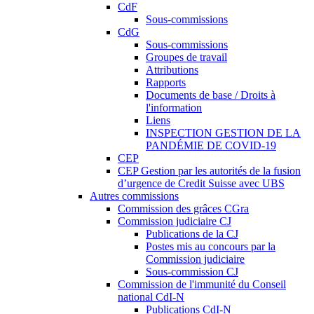
CdF
Sous-commissions
CdG
Sous-commissions
Groupes de travail
Attributions
Rapports
Documents de base / Droits à
l'information
Liens
INSPECTION GESTION DE LA
PANDÉMIE DE COVID-19
CEP
CEP Gestion par les autorités de la fusion
d’urgence de Credit Suisse avec UBS
Autres commissions
Commission des grâces CGra
Commission judiciaire CJ
Publications de la CJ
Postes mis au concours par la
Commission judiciaire
Sous-commission CJ
Commission de l'immunité du Conseil
national CdI-N
Publications CdI-N