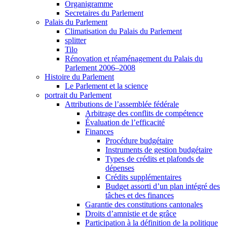
Organigramme
Secretaires du Parlement
Palais du Parlement
Climatisation du Palais du Parlement
splitter
Tilo
Rénovation et réaménagement du Palais du
Parlement 2006–2008
Histoire du Parlement
Le Parlement et la science
portrait du Parlement
Attributions de l’assemblée fédérale
Arbitrage des conflits de compétence
Évaluation de l’efficacité
Finances
Procédure budgétaire
Instruments de gestion budgétaire
Types de crédits et plafonds de
dépenses
Crédits supplémentaires
Budget assorti d’un plan intégré des
tâches et des finances
Garantie des constitutions cantonales
Droits d’amnistie et de grâce
Participation à la définition de la politique