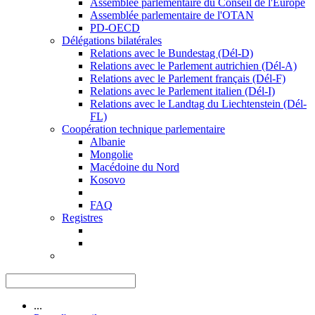
Assemblée parlementaire du Conseil de l'Europe
Assemblée parlementaire de l'OTAN
PD-OECD
Délégations bilatérales
Relations avec le Bundestag (Dél-D)
Relations avec le Parlement autrichien (Dél-A)
Relations avec le Parlement français (Dél-F)
Relations avec le Parlement italien (Dél-I)
Relations avec le Landtag du Liechtenstein (Dél-
FL)
Coopération technique parlementaire
Albanie
Mongolie
Macédoine du Nord
Kosovo
FAQ
Registres
...