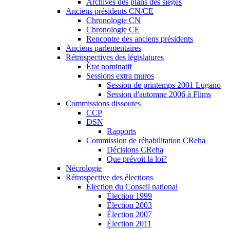
Archives des plans des sièges
Anciens présidents CN/CE
Chronologie CN
Chronologie CE
Rencontre des anciens présidents
Anciens parlementaires
Rétrospectives des législatures
État nominatif
Sessions extra muros
Session de printemps 2001 Lugano
Session d'automne 2006 à Flims
Commissions dissoutes
CCP
DSN
Rapports
Commission de réhabilitation CReha
Décisions CReha
Que prévoit la loi?
Nécrologie
Rétrospective des élections
Élection du Conseil national
Élection 1999
Élection 2003
Élection 2007
Élection 2011