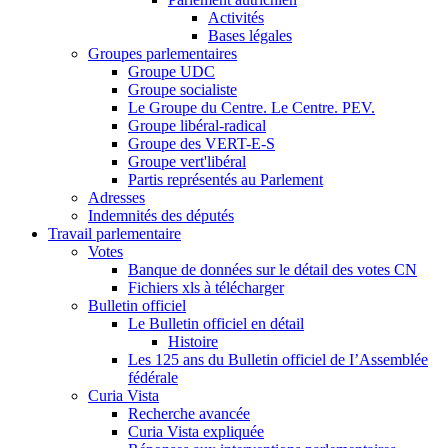
Activités
Bases légales
Groupes parlementaires
Groupe UDC
Groupe socialiste
Le Groupe du Centre. Le Centre. PEV.
Groupe libéral-radical
Groupe des VERT-E-S
Groupe vert'libéral
Partis représentés au Parlement
Adresses
Indemnités des députés
Travail parlementaire
Votes
Banque de données sur le détail des votes CN
Fichiers xls à télécharger
Bulletin officiel
Le Bulletin officiel en détail
Histoire
Les 125 ans du Bulletin officiel de I’Assemblée
fédérale
Curia Vista
Recherche avancée
Curia Vista expliquée