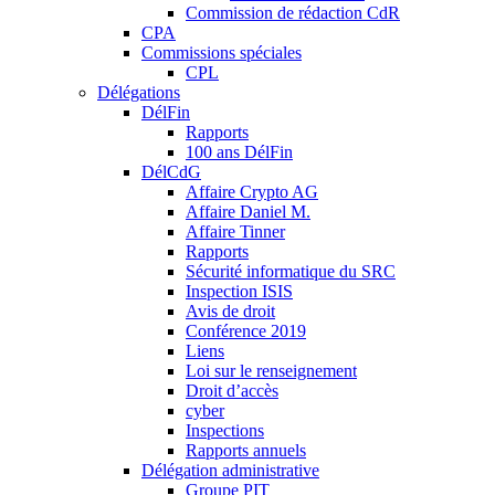
Commission de rédaction CdR
CPA
Commissions spéciales
CPL
Délégations
DélFin
Rapports
100 ans DélFin
DélCdG
Affaire Crypto AG
Affaire Daniel M.
Affaire Tinner
Rapports
Sécurité informatique du SRC
Inspection ISIS
Avis de droit
Conférence 2019
Liens
Loi sur le renseignement
Droit d’accès
cyber
Inspections
Rapports annuels
Délégation administrative
Groupe PIT