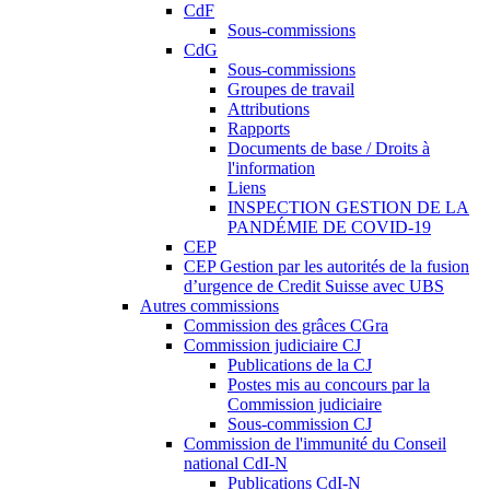
CdF
Sous-commissions
CdG
Sous-commissions
Groupes de travail
Attributions
Rapports
Documents de base / Droits à
l'information
Liens
INSPECTION GESTION DE LA
PANDÉMIE DE COVID-19
CEP
CEP Gestion par les autorités de la fusion
d’urgence de Credit Suisse avec UBS
Autres commissions
Commission des grâces CGra
Commission judiciaire CJ
Publications de la CJ
Postes mis au concours par la
Commission judiciaire
Sous-commission CJ
Commission de l'immunité du Conseil
national CdI-N
Publications CdI-N