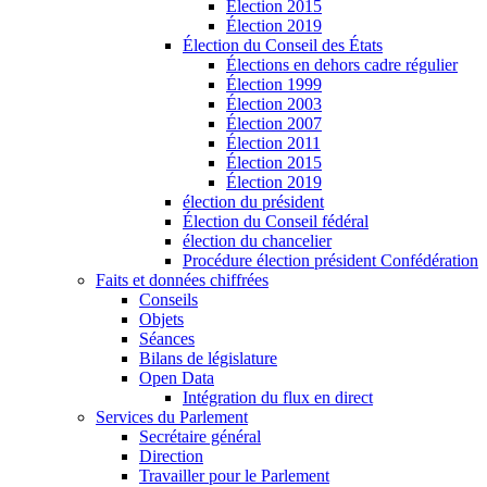
Élection 2015
Élection 2019
Élection du Conseil des États
Élections en dehors cadre régulier
Élection 1999
Élection 2003
Élection 2007
Élection 2011
Élection 2015
Élection 2019
élection du président
Élection du Conseil fédéral
élection du chancelier
Procédure élection président Confédération
Faits et données chiffrées
Conseils
Objets
Séances
Bilans de législature
Open Data
Intégration du flux en direct
Services du Parlement
Secrétaire général
Direction
Travailler pour le Parlement