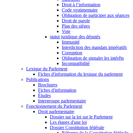
Droit à l’information
Code vestimentaire
Obligation de participer aux séances
Droit de parole
Plan des sièges
Vote
statut juridique des députés
Immunité
Interdiction des mandats impératifs
Corruption
Obligation de signaler les intérêts
Incompatibilité
Lexique du Parlement
Fiches d'information du lexique du parlement
Publications
Brochures
Fiches d'information
Études
Intergroupe parlementaire
Fonctionnement du Parlement
Droit parlementaire
Dossier sur la loi sur le Parlement
Les étapes d'une loi
Dossier Constitution fédérale
Réforme de la Constitution fédérale