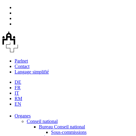
Parlnet
Contact
Langage simplifié
DE
FR
IT
RM
EN
Organes
Conseil national
Bureau Conseil national
Sous-commissions