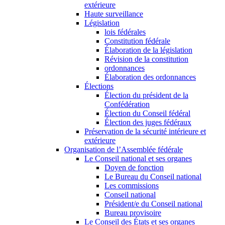
extérieure
Haute surveillance
Législation
lois fédérales
Constitution fédérale
Élaboration de la législation
Révision de la constitution
ordonnances
Élaboration des ordonnances
Élections
Élection du président de la
Confédération
Élection du Conseil fédéral
Élection des juges fédéraux
Préservation de la sécurité intérieure et
extérieure
Organisation de l’Assemblée fédérale
Le Conseil national et ses organes
Doyen de fonction
Le Bureau du Conseil national
Les commissions
Conseil national
Président/e du Conseil national
Bureau provisoire
Le Conseil des États et ses organes