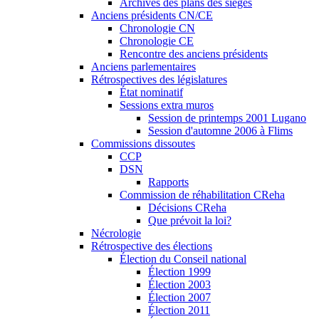
Archives des plans des sièges
Anciens présidents CN/CE
Chronologie CN
Chronologie CE
Rencontre des anciens présidents
Anciens parlementaires
Rétrospectives des législatures
État nominatif
Sessions extra muros
Session de printemps 2001 Lugano
Session d'automne 2006 à Flims
Commissions dissoutes
CCP
DSN
Rapports
Commission de réhabilitation CReha
Décisions CReha
Que prévoit la loi?
Nécrologie
Rétrospective des élections
Élection du Conseil national
Élection 1999
Élection 2003
Élection 2007
Élection 2011