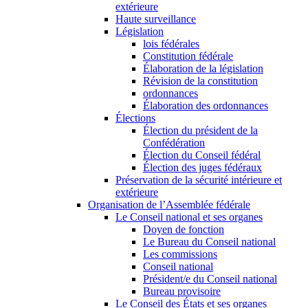
extérieure
Haute surveillance
Législation
lois fédérales
Constitution fédérale
Élaboration de la législation
Révision de la constitution
ordonnances
Élaboration des ordonnances
Élections
Élection du président de la
Confédération
Élection du Conseil fédéral
Élection des juges fédéraux
Préservation de la sécurité intérieure et
extérieure
Organisation de l’Assemblée fédérale
Le Conseil national et ses organes
Doyen de fonction
Le Bureau du Conseil national
Les commissions
Conseil national
Président/e du Conseil national
Bureau provisoire
Le Conseil des États et ses organes