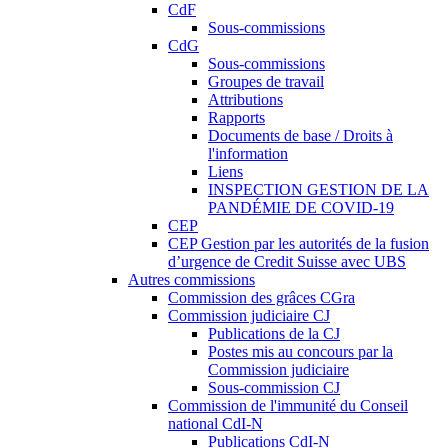
CdF
Sous-commissions
CdG
Sous-commissions
Groupes de travail
Attributions
Rapports
Documents de base / Droits à
l'information
Liens
INSPECTION GESTION DE LA
PANDÉMIE DE COVID-19
CEP
CEP Gestion par les autorités de la fusion
d’urgence de Credit Suisse avec UBS
Autres commissions
Commission des grâces CGra
Commission judiciaire CJ
Publications de la CJ
Postes mis au concours par la
Commission judiciaire
Sous-commission CJ
Commission de l'immunité du Conseil
national CdI-N
Publications CdI-N