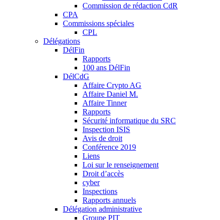
Commission de rédaction CdR
CPA
Commissions spéciales
CPL
Délégations
DélFin
Rapports
100 ans DélFin
DélCdG
Affaire Crypto AG
Affaire Daniel M.
Affaire Tinner
Rapports
Sécurité informatique du SRC
Inspection ISIS
Avis de droit
Conférence 2019
Liens
Loi sur le renseignement
Droit d’accès
cyber
Inspections
Rapports annuels
Délégation administrative
Groupe PIT