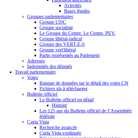
Activités
Bases légales
Groupes parlementaires
Groupe UDC
Groupe socialiste
Le Groupe du Centre. Le Centre. PEV.
Groupe libéral-radical
Groupe des VERT-E-S
Groupe vert'libéral
Partis représentés au Parlement
Adresses
Indemnités des députés
Travail parlementaire
Votes
Banque de données sur le détail des votes CN
Fichiers xls à télécharger
Bulletin officiel
Le Bulletin officiel en détail
Histoire
Les 125 ans du Bulletin officiel de I’Assemblée
fédérale
Curia Vista
Recherche avancée
Curia Vista expliquée