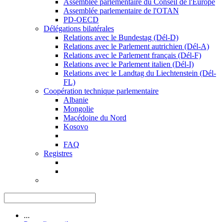
Assemblée parlementaire du Conseil de l'Europe
Assemblée parlementaire de l'OTAN
PD-OECD
Délégations bilatérales
Relations avec le Bundestag (Dél-D)
Relations avec le Parlement autrichien (Dél-A)
Relations avec le Parlement français (Dél-F)
Relations avec le Parlement italien (Dél-I)
Relations avec le Landtag du Liechtenstein (Dél-
FL)
Coopération technique parlementaire
Albanie
Mongolie
Macédoine du Nord
Kosovo
FAQ
Registres
...