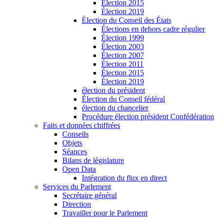
Élection 2015
Élection 2019
Élection du Conseil des États
Élections en dehors cadre régulier
Élection 1999
Élection 2003
Élection 2007
Élection 2011
Élection 2015
Élection 2019
élection du président
Élection du Conseil fédéral
élection du chancelier
Procédure élection président Confédération
Faits et données chiffrées
Conseils
Objets
Séances
Bilans de législature
Open Data
Intégration du flux en direct
Services du Parlement
Secrétaire général
Direction
Travailler pour le Parlement