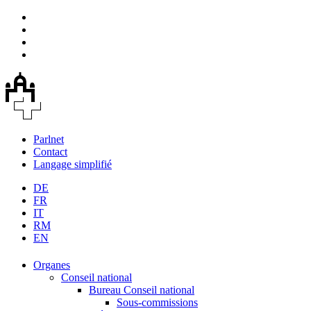
Parlnet
Contact
Langage simplifié
DE
FR
IT
RM
EN
Organes
Conseil national
Bureau Conseil national
Sous-commissions