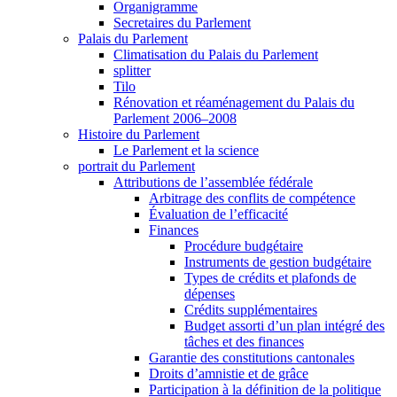
Organigramme
Secretaires du Parlement
Palais du Parlement
Climatisation du Palais du Parlement
splitter
Tilo
Rénovation et réaménagement du Palais du
Parlement 2006–2008
Histoire du Parlement
Le Parlement et la science
portrait du Parlement
Attributions de l’assemblée fédérale
Arbitrage des conflits de compétence
Évaluation de l’efficacité
Finances
Procédure budgétaire
Instruments de gestion budgétaire
Types de crédits et plafonds de
dépenses
Crédits supplémentaires
Budget assorti d’un plan intégré des
tâches et des finances
Garantie des constitutions cantonales
Droits d’amnistie et de grâce
Participation à la définition de la politique