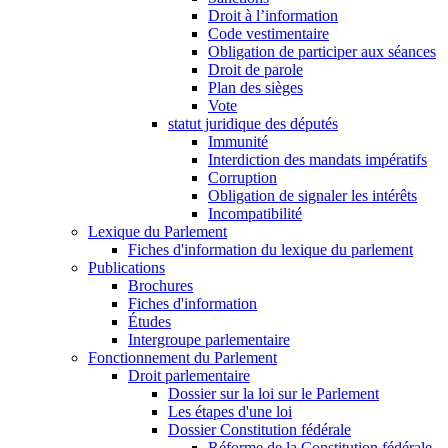
Droit à l’information
Code vestimentaire
Obligation de participer aux séances
Droit de parole
Plan des sièges
Vote
statut juridique des députés
Immunité
Interdiction des mandats impératifs
Corruption
Obligation de signaler les intérêts
Incompatibilité
Lexique du Parlement
Fiches d'information du lexique du parlement
Publications
Brochures
Fiches d'information
Études
Intergroupe parlementaire
Fonctionnement du Parlement
Droit parlementaire
Dossier sur la loi sur le Parlement
Les étapes d'une loi
Dossier Constitution fédérale
Réforme de la Constitution fédérale