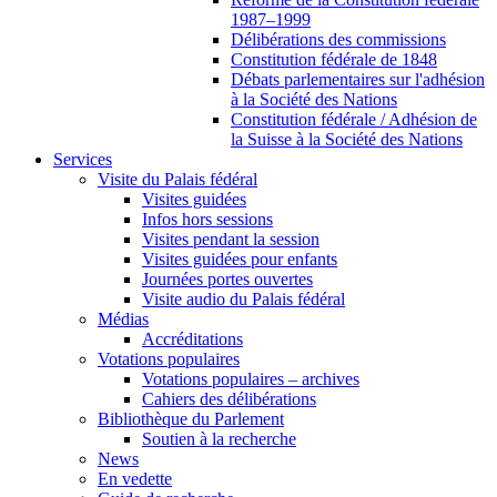
1987–1999
Délibérations des commissions
Constitution fédérale de 1848
Débats parlementaires sur l'adhésion
à la Société des Nations
Constitution fédérale / Adhésion de
la Suisse à la Société des Nations
Services
Visite du Palais fédéral
Visites guidées
Infos hors sessions
Visites pendant la session
Visites guidées pour enfants
Journées portes ouvertes
Visite audio du Palais fédéral
Médias
Accréditations
Votations populaires
Votations populaires – archives
Cahiers des délibérations
Bibliothèque du Parlement
Soutien à la recherche
News
En vedette