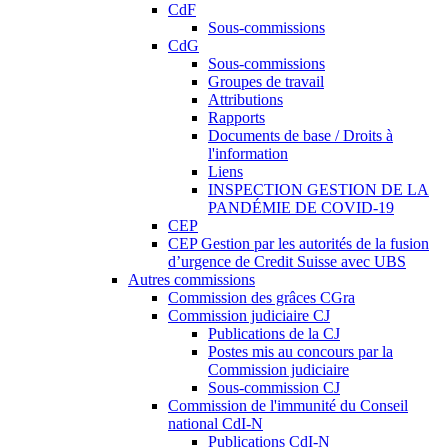
CdF
Sous-commissions
CdG
Sous-commissions
Groupes de travail
Attributions
Rapports
Documents de base / Droits à
l'information
Liens
INSPECTION GESTION DE LA
PANDÉMIE DE COVID-19
CEP
CEP Gestion par les autorités de la fusion
d’urgence de Credit Suisse avec UBS
Autres commissions
Commission des grâces CGra
Commission judiciaire CJ
Publications de la CJ
Postes mis au concours par la
Commission judiciaire
Sous-commission CJ
Commission de l'immunité du Conseil
national CdI-N
Publications CdI-N