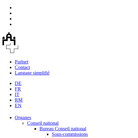
Parlnet
Contact
Langage simplifié
DE
FR
IT
RM
EN
Organes
Conseil national
Bureau Conseil national
Sous-commissions