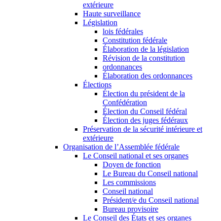
extérieure
Haute surveillance
Législation
lois fédérales
Constitution fédérale
Élaboration de la législation
Révision de la constitution
ordonnances
Élaboration des ordonnances
Élections
Élection du président de la
Confédération
Élection du Conseil fédéral
Élection des juges fédéraux
Préservation de la sécurité intérieure et
extérieure
Organisation de l’Assemblée fédérale
Le Conseil national et ses organes
Doyen de fonction
Le Bureau du Conseil national
Les commissions
Conseil national
Président/e du Conseil national
Bureau provisoire
Le Conseil des États et ses organes