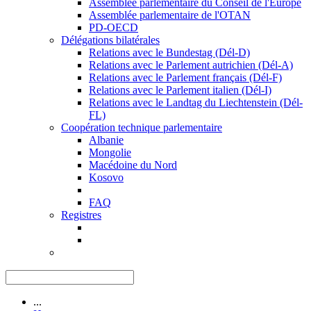
Assemblée parlementaire du Conseil de l'Europe
Assemblée parlementaire de l'OTAN
PD-OECD
Délégations bilatérales
Relations avec le Bundestag (Dél-D)
Relations avec le Parlement autrichien (Dél-A)
Relations avec le Parlement français (Dél-F)
Relations avec le Parlement italien (Dél-I)
Relations avec le Landtag du Liechtenstein (Dél-
FL)
Coopération technique parlementaire
Albanie
Mongolie
Macédoine du Nord
Kosovo
FAQ
Registres
...