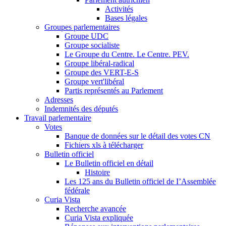
Activités
Bases légales
Groupes parlementaires
Groupe UDC
Groupe socialiste
Le Groupe du Centre. Le Centre. PEV.
Groupe libéral-radical
Groupe des VERT-E-S
Groupe vert'libéral
Partis représentés au Parlement
Adresses
Indemnités des députés
Travail parlementaire
Votes
Banque de données sur le détail des votes CN
Fichiers xls à télécharger
Bulletin officiel
Le Bulletin officiel en détail
Histoire
Les 125 ans du Bulletin officiel de I’Assemblée
fédérale
Curia Vista
Recherche avancée
Curia Vista expliquée