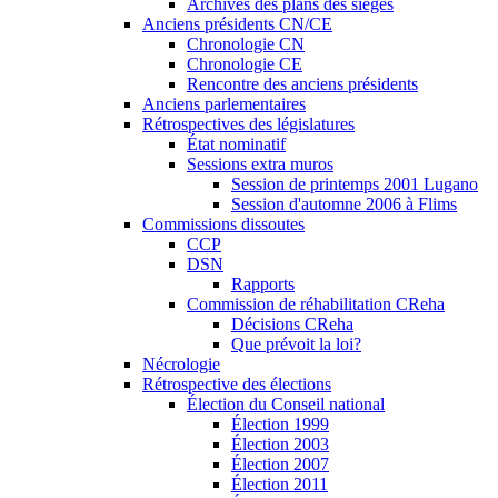
Archives des plans des sièges
Anciens présidents CN/CE
Chronologie CN
Chronologie CE
Rencontre des anciens présidents
Anciens parlementaires
Rétrospectives des législatures
État nominatif
Sessions extra muros
Session de printemps 2001 Lugano
Session d'automne 2006 à Flims
Commissions dissoutes
CCP
DSN
Rapports
Commission de réhabilitation CReha
Décisions CReha
Que prévoit la loi?
Nécrologie
Rétrospective des élections
Élection du Conseil national
Élection 1999
Élection 2003
Élection 2007
Élection 2011