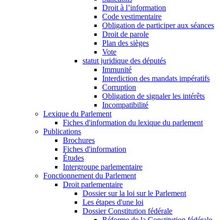
Droit à l’information
Code vestimentaire
Obligation de participer aux séances
Droit de parole
Plan des sièges
Vote
statut juridique des députés
Immunité
Interdiction des mandats impératifs
Corruption
Obligation de signaler les intérêts
Incompatibilité
Lexique du Parlement
Fiches d'information du lexique du parlement
Publications
Brochures
Fiches d'information
Études
Intergroupe parlementaire
Fonctionnement du Parlement
Droit parlementaire
Dossier sur la loi sur le Parlement
Les étapes d'une loi
Dossier Constitution fédérale
Réforme de la Constitution fédérale