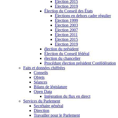
Élection 2015
Élection 2019
Élection du Conseil des États
Élections en dehors cadre régulier
Élection 1999
Élection 2003
Élection 2007
Élection 2011
Élection 2015
Élection 2019
élection du président
Élection du Conseil fédéral
élection du chancelier
Procédure élection président Confédération
Faits et données chiffrées
Conseils
Objets
Séances
Bilans de législature
Open Data
Intégration du flux en direct
Services du Parlement
Secrétaire général
Direction
Travailler pour le Parlement