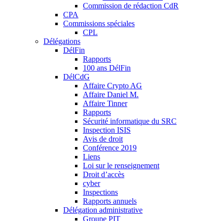
Commission de rédaction CdR
CPA
Commissions spéciales
CPL
Délégations
DélFin
Rapports
100 ans DélFin
DélCdG
Affaire Crypto AG
Affaire Daniel M.
Affaire Tinner
Rapports
Sécurité informatique du SRC
Inspection ISIS
Avis de droit
Conférence 2019
Liens
Loi sur le renseignement
Droit d’accès
cyber
Inspections
Rapports annuels
Délégation administrative
Groupe PIT