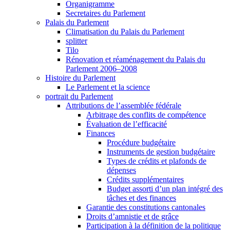
Organigramme
Secretaires du Parlement
Palais du Parlement
Climatisation du Palais du Parlement
splitter
Tilo
Rénovation et réaménagement du Palais du
Parlement 2006–2008
Histoire du Parlement
Le Parlement et la science
portrait du Parlement
Attributions de l’assemblée fédérale
Arbitrage des conflits de compétence
Évaluation de l’efficacité
Finances
Procédure budgétaire
Instruments de gestion budgétaire
Types de crédits et plafonds de
dépenses
Crédits supplémentaires
Budget assorti d’un plan intégré des
tâches et des finances
Garantie des constitutions cantonales
Droits d’amnistie et de grâce
Participation à la définition de la politique