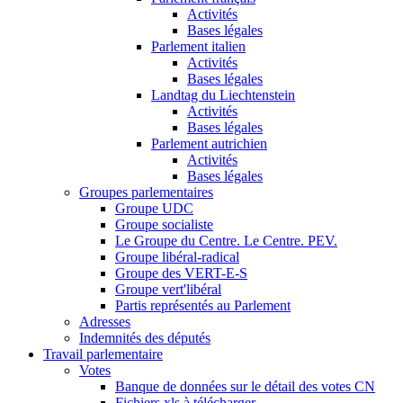
Activités
Bases légales
Parlement italien
Activités
Bases légales
Landtag du Liechtenstein
Activités
Bases légales
Parlement autrichien
Activités
Bases légales
Groupes parlementaires
Groupe UDC
Groupe socialiste
Le Groupe du Centre. Le Centre. PEV.
Groupe libéral-radical
Groupe des VERT-E-S
Groupe vert'libéral
Partis représentés au Parlement
Adresses
Indemnités des députés
Travail parlementaire
Votes
Banque de données sur le détail des votes CN
Fichiers xls à télécharger