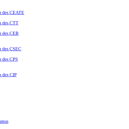
ion des CEATE
on des CTT
on des CER
ion des CSEC
on des CPS
n des CIP
ation