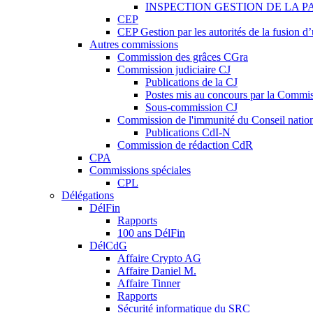
INSPECTION GESTION DE LA P
CEP
CEP Gestion par les autorités de la fusion 
Autres commissions
Commission des grâces CGra
Commission judiciaire CJ
Publications de la CJ
Postes mis au concours par la Commiss
Sous-commission CJ
Commission de l'immunité du Conseil natio
Publications CdI-N
Commission de rédaction CdR
CPA
Commissions spéciales
CPL
Délégations
DélFin
Rapports
100 ans DélFin
DélCdG
Affaire Crypto AG
Affaire Daniel M.
Affaire Tinner
Rapports
Sécurité informatique du SRC