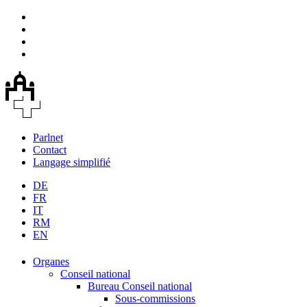
Parlnet
Contact
Langage simplifié
DE
FR
IT
RM
EN
Organes
Conseil national
Bureau Conseil national
Sous-commissions