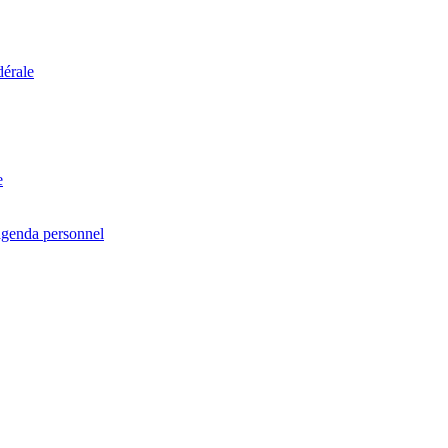
dérale
e
agenda personnel