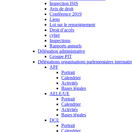
Inspection ISIS
Avis de droit
Conférence 2019
Liens
Loi sur le renseignement
Droit d’accès
cyber
Inspections
Rapports annuels
Délégation administrative
Groupe PIT
Délégations organisations parlementaires internati
APF
Portrait
Calendrier
Activités
Bases légales
AELE/UE
Portrait
Calendrier
Activités
Bases légales
DCE
Portrait
Calendrier