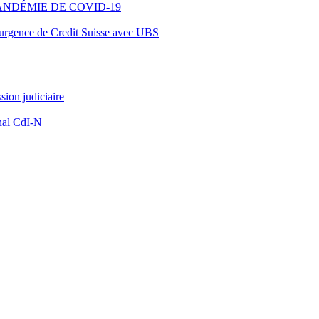
ANDÉMIE DE COVID-19
d’urgence de Credit Suisse avec UBS
ion judiciaire
nal CdI-N