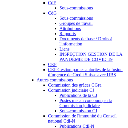
CdF
Sous-commissions
CdG
Sous-commissions
Groupes de travail
Attributions
Rapports
Documents de base / Droits à
l'information
Liens
INSPECTION GESTION DE LA
PANDÉMIE DE COVID-19
CEP
CEP Gestion par les autorités de la fusion
d’urgence de Credit Suisse avec UBS
Autres commissions
Commission des grâces CGra
Commission judiciaire CJ
Publications de la CJ
Postes mis au concours par la
Commission judiciaire
Sous-commission CJ
Commission de l'immunité du Conseil
national CdI-N
Publications CdI-N