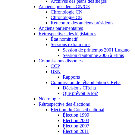
Archives des plans des sièges
Anciens présidents CN/CE
Chronologie CN
Chronologie CE
Rencontre des anciens présidents
Anciens parlementaires
Rétrospectives des législatures
État nominatif
Sessions extra muros
Session de printemps 2001 Lugano
Session d'automne 2006 à Flims
Commissions dissoutes
CCP
DSN
Rapports
Commission de réhabilitation CReha
Décisions CReha
Que prévoit la loi?
Nécrologie
Rétrospective des élections
Élection du Conseil national
Élection 1999
Élection 2003
Élection 2007
Élection 2011