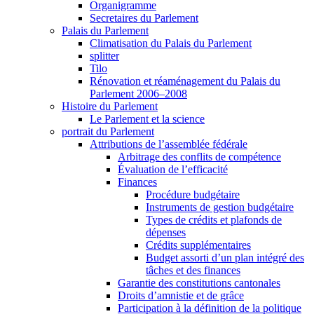
Organigramme
Secretaires du Parlement
Palais du Parlement
Climatisation du Palais du Parlement
splitter
Tilo
Rénovation et réaménagement du Palais du
Parlement 2006–2008
Histoire du Parlement
Le Parlement et la science
portrait du Parlement
Attributions de l’assemblée fédérale
Arbitrage des conflits de compétence
Évaluation de l’efficacité
Finances
Procédure budgétaire
Instruments de gestion budgétaire
Types de crédits et plafonds de
dépenses
Crédits supplémentaires
Budget assorti d’un plan intégré des
tâches et des finances
Garantie des constitutions cantonales
Droits d’amnistie et de grâce
Participation à la définition de la politique