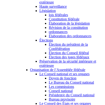
extérieure
Haute surveillance
Législation
lois fédérales
Constitution fédérale
Élaboration de la législation
Révision de la constitution
ordonnances
Élaboration des ordonnances
Élections
Élection du président de la
Confédération
Élection du Conseil fédéral
Élection des juges fédéraux
Préservation de la sécurité intérieure et
extérieure
Organisation de l’Assemblée fédérale
Le Conseil national et ses organes
Doyen de fonction
Le Bureau du Conseil national
Les commissions
Conseil national
Président/e du Conseil national
Bureau provisoire
Le Conseil des États et ses organes