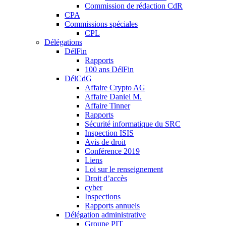
Commission de rédaction CdR
CPA
Commissions spéciales
CPL
Délégations
DélFin
Rapports
100 ans DélFin
DélCdG
Affaire Crypto AG
Affaire Daniel M.
Affaire Tinner
Rapports
Sécurité informatique du SRC
Inspection ISIS
Avis de droit
Conférence 2019
Liens
Loi sur le renseignement
Droit d’accès
cyber
Inspections
Rapports annuels
Délégation administrative
Groupe PIT