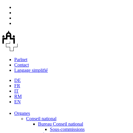
Parlnet
Contact
Langage simplifié
DE
FR
IT
RM
EN
Organes
Conseil national
Bureau Conseil national
Sous-commissions