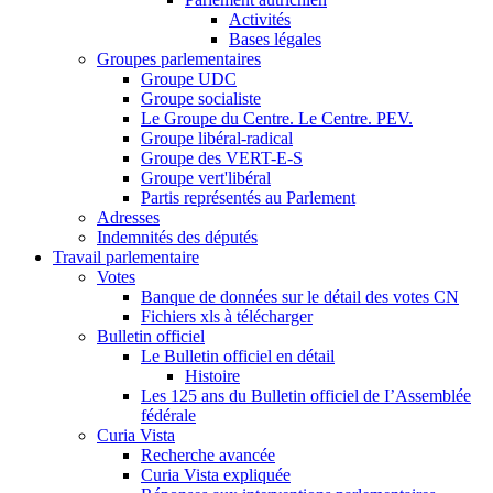
Activités
Bases légales
Groupes parlementaires
Groupe UDC
Groupe socialiste
Le Groupe du Centre. Le Centre. PEV.
Groupe libéral-radical
Groupe des VERT-E-S
Groupe vert'libéral
Partis représentés au Parlement
Adresses
Indemnités des députés
Travail parlementaire
Votes
Banque de données sur le détail des votes CN
Fichiers xls à télécharger
Bulletin officiel
Le Bulletin officiel en détail
Histoire
Les 125 ans du Bulletin officiel de I’Assemblée
fédérale
Curia Vista
Recherche avancée
Curia Vista expliquée