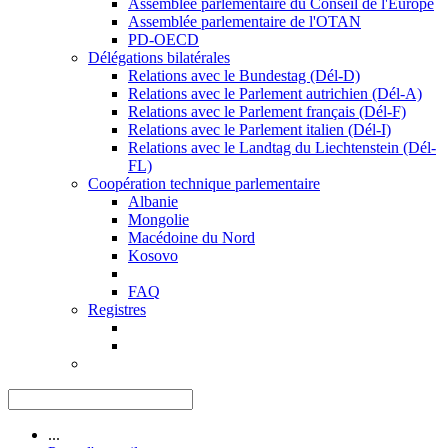
Assemblée parlementaire du Conseil de l'Europe
Assemblée parlementaire de l'OTAN
PD-OECD
Délégations bilatérales
Relations avec le Bundestag (Dél-D)
Relations avec le Parlement autrichien (Dél-A)
Relations avec le Parlement français (Dél-F)
Relations avec le Parlement italien (Dél-I)
Relations avec le Landtag du Liechtenstein (Dél-
FL)
Coopération technique parlementaire
Albanie
Mongolie
Macédoine du Nord
Kosovo
FAQ
Registres
...