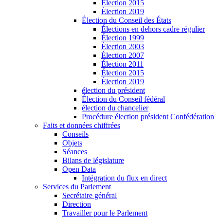
Élection 2015
Élection 2019
Élection du Conseil des États
Élections en dehors cadre régulier
Élection 1999
Élection 2003
Élection 2007
Élection 2011
Élection 2015
Élection 2019
élection du président
Élection du Conseil fédéral
élection du chancelier
Procédure élection président Confédération
Faits et données chiffrées
Conseils
Objets
Séances
Bilans de législature
Open Data
Intégration du flux en direct
Services du Parlement
Secrétaire général
Direction
Travailler pour le Parlement