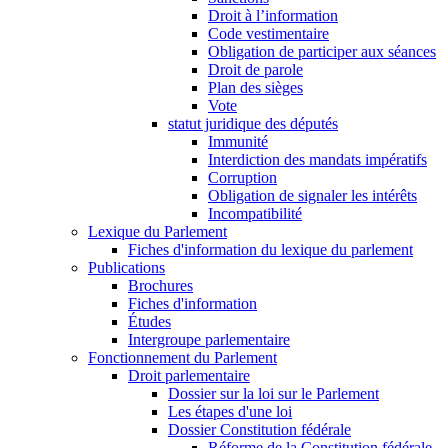
Droit à l’information
Code vestimentaire
Obligation de participer aux séances
Droit de parole
Plan des sièges
Vote
statut juridique des députés
Immunité
Interdiction des mandats impératifs
Corruption
Obligation de signaler les intérêts
Incompatibilité
Lexique du Parlement
Fiches d'information du lexique du parlement
Publications
Brochures
Fiches d'information
Études
Intergroupe parlementaire
Fonctionnement du Parlement
Droit parlementaire
Dossier sur la loi sur le Parlement
Les étapes d'une loi
Dossier Constitution fédérale
Réforme de la Constitution fédérale