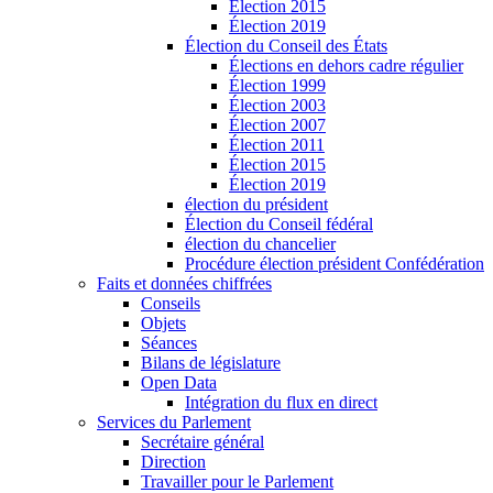
Élection 2015
Élection 2019
Élection du Conseil des États
Élections en dehors cadre régulier
Élection 1999
Élection 2003
Élection 2007
Élection 2011
Élection 2015
Élection 2019
élection du président
Élection du Conseil fédéral
élection du chancelier
Procédure élection président Confédération
Faits et données chiffrées
Conseils
Objets
Séances
Bilans de législature
Open Data
Intégration du flux en direct
Services du Parlement
Secrétaire général
Direction
Travailler pour le Parlement