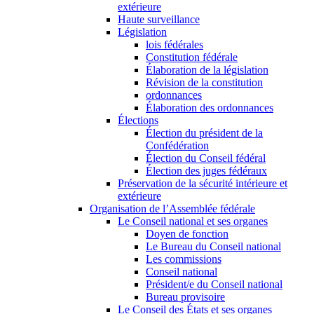
extérieure
Haute surveillance
Législation
lois fédérales
Constitution fédérale
Élaboration de la législation
Révision de la constitution
ordonnances
Élaboration des ordonnances
Élections
Élection du président de la
Confédération
Élection du Conseil fédéral
Élection des juges fédéraux
Préservation de la sécurité intérieure et
extérieure
Organisation de l’Assemblée fédérale
Le Conseil national et ses organes
Doyen de fonction
Le Bureau du Conseil national
Les commissions
Conseil national
Président/e du Conseil national
Bureau provisoire
Le Conseil des États et ses organes