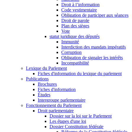
Droit à l’information
Code vestimentaire
Obligation de participer aux séances
Droit de parole
Plan des sièges
Vote
statut juridique des députés
Immunité
Interdiction des mandats impératifs
Corruption
Obligation de signaler les intérêts
Incompatibilité
Lexique du Parlement
Fiches d'information du lexique du parlement
Publications
Brochures
Fiches d'information
Études
Intergroupe parlementaire
Fonctionnement du Parlement
Droit parlementaire
Dossier sur la loi sur le Parlement
Les étapes d'une loi
Dossier Constitution fédérale
Réforme de la Constitution fédérale