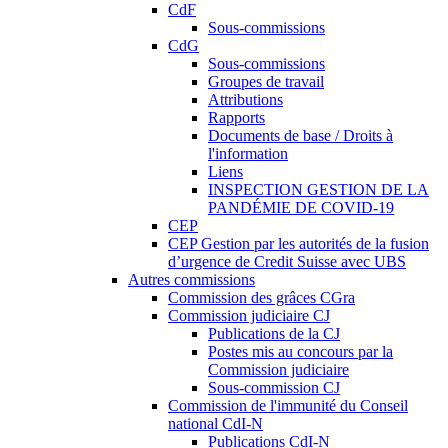
CdF
Sous-commissions
CdG
Sous-commissions
Groupes de travail
Attributions
Rapports
Documents de base / Droits à
l'information
Liens
INSPECTION GESTION DE LA
PANDÉMIE DE COVID-19
CEP
CEP Gestion par les autorités de la fusion
d’urgence de Credit Suisse avec UBS
Autres commissions
Commission des grâces CGra
Commission judiciaire CJ
Publications de la CJ
Postes mis au concours par la
Commission judiciaire
Sous-commission CJ
Commission de l'immunité du Conseil
national CdI-N
Publications CdI-N