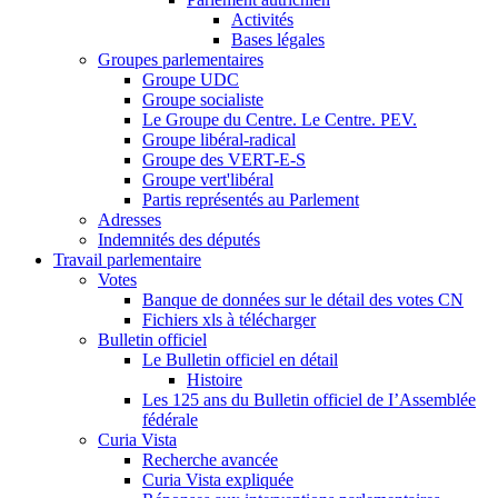
Activités
Bases légales
Groupes parlementaires
Groupe UDC
Groupe socialiste
Le Groupe du Centre. Le Centre. PEV.
Groupe libéral-radical
Groupe des VERT-E-S
Groupe vert'libéral
Partis représentés au Parlement
Adresses
Indemnités des députés
Travail parlementaire
Votes
Banque de données sur le détail des votes CN
Fichiers xls à télécharger
Bulletin officiel
Le Bulletin officiel en détail
Histoire
Les 125 ans du Bulletin officiel de I’Assemblée
fédérale
Curia Vista
Recherche avancée
Curia Vista expliquée