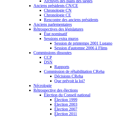
Archives des plans des sièges
Anciens présidents CN/CE
Chronologie CN
Chronologie CE
Rencontre des anciens présidents
Anciens parlementaires
Rétrospectives des législatures
État nominatif
Sessions extra muros
Session de printemps 2001 Lugano
Session d'automne 2006 à Flims
Commissions dissoutes
CCP
DSN
Rapports
Commission de réhabilitation CReha
Décisions CReha
Que prévoit la loi?
Nécrologie
Rétrospective des élections
Élection du Conseil national
Élection 1999
Élection 2003
Élection 2007
Élection 2011