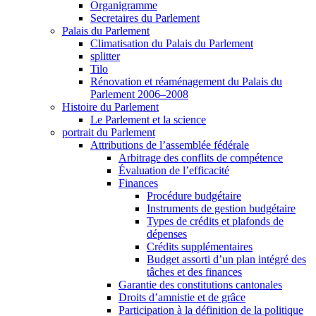
Organigramme
Secretaires du Parlement
Palais du Parlement
Climatisation du Palais du Parlement
splitter
Tilo
Rénovation et réaménagement du Palais du
Parlement 2006–2008
Histoire du Parlement
Le Parlement et la science
portrait du Parlement
Attributions de l’assemblée fédérale
Arbitrage des conflits de compétence
Évaluation de l’efficacité
Finances
Procédure budgétaire
Instruments de gestion budgétaire
Types de crédits et plafonds de
dépenses
Crédits supplémentaires
Budget assorti d’un plan intégré des
tâches et des finances
Garantie des constitutions cantonales
Droits d’amnistie et de grâce
Participation à la définition de la politique