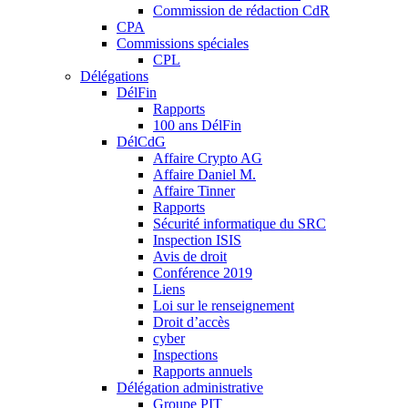
Commission de rédaction CdR
CPA
Commissions spéciales
CPL
Délégations
DélFin
Rapports
100 ans DélFin
DélCdG
Affaire Crypto AG
Affaire Daniel M.
Affaire Tinner
Rapports
Sécurité informatique du SRC
Inspection ISIS
Avis de droit
Conférence 2019
Liens
Loi sur le renseignement
Droit d’accès
cyber
Inspections
Rapports annuels
Délégation administrative
Groupe PIT