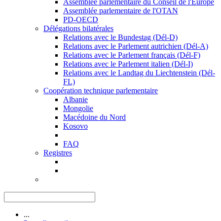
Assemblée parlementaire du Conseil de l'Europe
Assemblée parlementaire de l'OTAN
PD-OECD
Délégations bilatérales
Relations avec le Bundestag (Dél-D)
Relations avec le Parlement autrichien (Dél-A)
Relations avec le Parlement français (Dél-F)
Relations avec le Parlement italien (Dél-I)
Relations avec le Landtag du Liechtenstein (Dél-
FL)
Coopération technique parlementaire
Albanie
Mongolie
Macédoine du Nord
Kosovo
FAQ
Registres
...