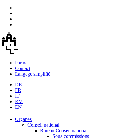
Parlnet
Contact
Langage simplifié
DE
FR
IT
RM
EN
Organes
Conseil national
Bureau Conseil national
Sous-commissions