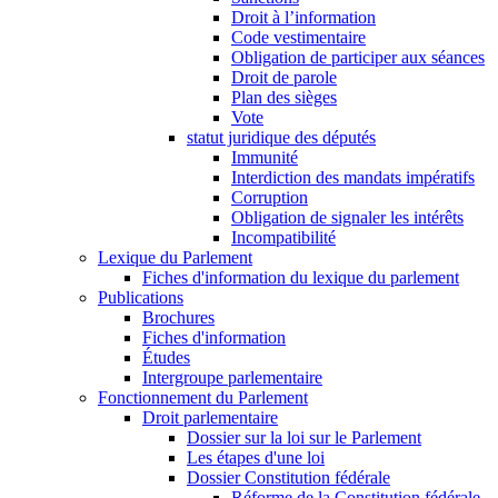
Droit à l’information
Code vestimentaire
Obligation de participer aux séances
Droit de parole
Plan des sièges
Vote
statut juridique des députés
Immunité
Interdiction des mandats impératifs
Corruption
Obligation de signaler les intérêts
Incompatibilité
Lexique du Parlement
Fiches d'information du lexique du parlement
Publications
Brochures
Fiches d'information
Études
Intergroupe parlementaire
Fonctionnement du Parlement
Droit parlementaire
Dossier sur la loi sur le Parlement
Les étapes d'une loi
Dossier Constitution fédérale
Réforme de la Constitution fédérale