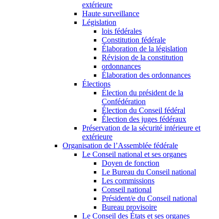
extérieure
Haute surveillance
Législation
lois fédérales
Constitution fédérale
Élaboration de la législation
Révision de la constitution
ordonnances
Élaboration des ordonnances
Élections
Élection du président de la
Confédération
Élection du Conseil fédéral
Élection des juges fédéraux
Préservation de la sécurité intérieure et
extérieure
Organisation de l’Assemblée fédérale
Le Conseil national et ses organes
Doyen de fonction
Le Bureau du Conseil national
Les commissions
Conseil national
Président/e du Conseil national
Bureau provisoire
Le Conseil des États et ses organes