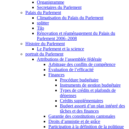
Organigramme
Secretaires du Parlement
Palais du Parlement
Climatisation du Palais du Parlement
splitter
Tilo
Rénovation et réaménagement du Palais du
Parlement 2006–2008
Histoire du Parlement
Le Parlement et la science
portrait du Parlement
Attributions de l’assemblée fédérale
Arbitrage des conflits de compétence
Évaluation de l’efficacité
Finances
Procédure budgétaire
Instruments de gestion budgétaire
Types de crédits et plafonds de
dépenses
Crédits supplémentaires
Budget assorti d’un plan intégré des
tâches et des finances
Garantie des constitutions cantonales
Droits d’amnistie et de grâce
Participation à la définition de la politique