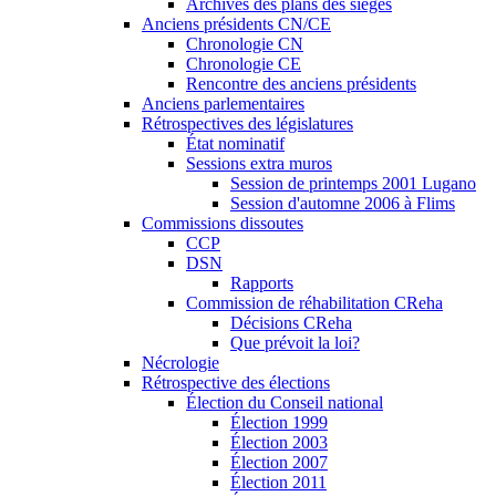
Archives des plans des sièges
Anciens présidents CN/CE
Chronologie CN
Chronologie CE
Rencontre des anciens présidents
Anciens parlementaires
Rétrospectives des législatures
État nominatif
Sessions extra muros
Session de printemps 2001 Lugano
Session d'automne 2006 à Flims
Commissions dissoutes
CCP
DSN
Rapports
Commission de réhabilitation CReha
Décisions CReha
Que prévoit la loi?
Nécrologie
Rétrospective des élections
Élection du Conseil national
Élection 1999
Élection 2003
Élection 2007
Élection 2011