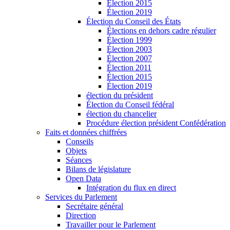
Élection 2015
Élection 2019
Élection du Conseil des États
Élections en dehors cadre régulier
Élection 1999
Élection 2003
Élection 2007
Élection 2011
Élection 2015
Élection 2019
élection du président
Élection du Conseil fédéral
élection du chancelier
Procédure élection président Confédération
Faits et données chiffrées
Conseils
Objets
Séances
Bilans de législature
Open Data
Intégration du flux en direct
Services du Parlement
Secrétaire général
Direction
Travailler pour le Parlement