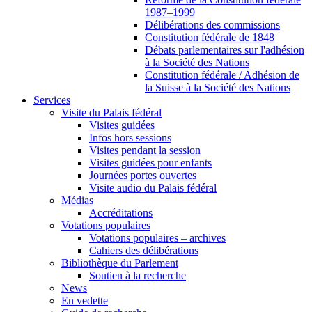
1987–1999
Délibérations des commissions
Constitution fédérale de 1848
Débats parlementaires sur l'adhésion
à la Société des Nations
Constitution fédérale / Adhésion de
la Suisse à la Société des Nations
Services
Visite du Palais fédéral
Visites guidées
Infos hors sessions
Visites pendant la session
Visites guidées pour enfants
Journées portes ouvertes
Visite audio du Palais fédéral
Médias
Accréditations
Votations populaires
Votations populaires – archives
Cahiers des délibérations
Bibliothèque du Parlement
Soutien à la recherche
News
En vedette