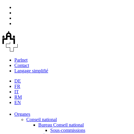
Parlnet
Contact
Langage simplifié
DE
FR
IT
RM
EN
Organes
Conseil national
Bureau Conseil national
Sous-commissions