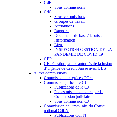
CdF
Sous-commissions
CdG
Sous-commissions
Groupes de travail
Attributions
Rapports
Documents de base / Droits à
l'information
Liens
INSPECTION GESTION DE LA
PANDÉMIE DE COVID-19
CEP
CEP Gestion par les autorités de la fusion
d’urgence de Credit Suisse avec UBS
Autres commissions
Commission des grâces CGra
Commission judiciaire CJ
Publications de la CJ
Postes mis au concours par la
Commission judiciaire
Sous-commission CJ
Commission de l'immunité du Conseil
national CdI-N
Publications CdI-N