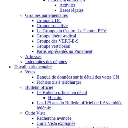
Activités
Bases légales
Groupes parlementaires
Groupe UDC
Groupe socialiste
Le Groupe du Centre. Le Centre. PEV.
Groupe libéral-radical
Groupe des VERT-E-S
Groupe vert'libéral
Partis représentés au Parlement
Adresses
Indemnités des députés
Travail parlementaire
Votes
Banque de données sur le détail des votes CN
Fichiers xls à télécharger
Bulletin officiel
Le Bulletin officiel en détail
Histoire
Les 125 ans du Bulletin officiel de I’Assemblée
fédérale
Curia Vista
Recherche avancée
Curia Vista expliquée