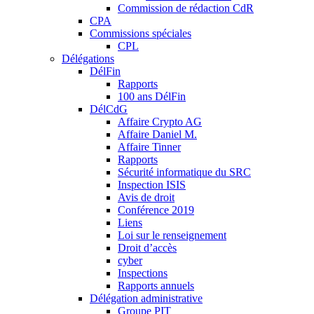
Commission de rédaction CdR
CPA
Commissions spéciales
CPL
Délégations
DélFin
Rapports
100 ans DélFin
DélCdG
Affaire Crypto AG
Affaire Daniel M.
Affaire Tinner
Rapports
Sécurité informatique du SRC
Inspection ISIS
Avis de droit
Conférence 2019
Liens
Loi sur le renseignement
Droit d’accès
cyber
Inspections
Rapports annuels
Délégation administrative
Groupe PIT