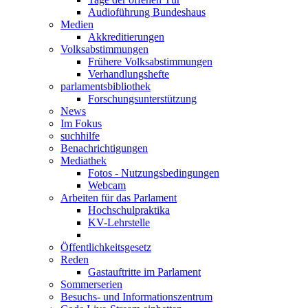
Audioführung Bundeshaus
Medien
Akkreditierungen
Volksabstimmungen
Frühere Volksabstimmungen
Verhandlungshefte
parlamentsbibliothek
Forschungsunterstützung
News
Im Fokus
suchhilfe
Benachrichtigungen
Mediathek
Fotos - Nutzungsbedingungen
Webcam
Arbeiten für das Parlament
Hochschulpraktika
KV-Lehrstelle
Öffentlichkeitsgesetz
Reden
Gastauftritte im Parlament
Sommerserien
Besuchs- und Informationszentrum