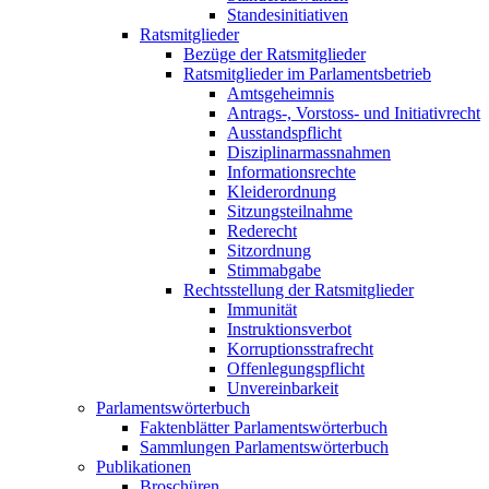
Standesinitiativen
Ratsmitglieder
Bezüge der Ratsmitglieder
Ratsmitglieder im Parlamentsbetrieb
Amtsgeheimnis
Antrags-, Vorstoss- und Initiativrecht
Ausstandspflicht
Disziplinarmassnahmen
Informationsrechte
Kleiderordnung
Sitzungsteilnahme
Rederecht
Sitzordnung
Stimmabgabe
Rechtsstellung der Ratsmitglieder
Immunität
Instruktionsverbot
Korruptionsstrafrecht
Offenlegungspflicht
Unvereinbarkeit
Parlamentswörterbuch
Faktenblätter Parlamentswörterbuch
Sammlungen Parlamentswörterbuch
Publikationen
Broschüren