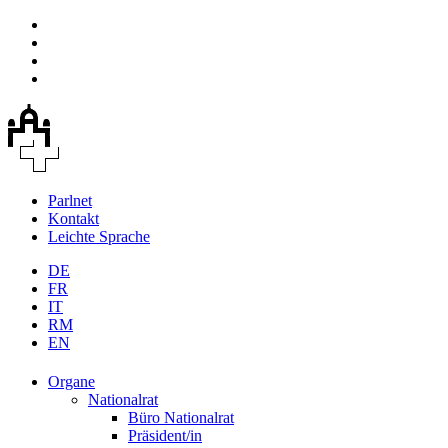
Parlnet
Kontakt
Leichte Sprache
DE
FR
IT
RM
EN
Organe
Nationalrat
Büro Nationalrat
Präsident/in