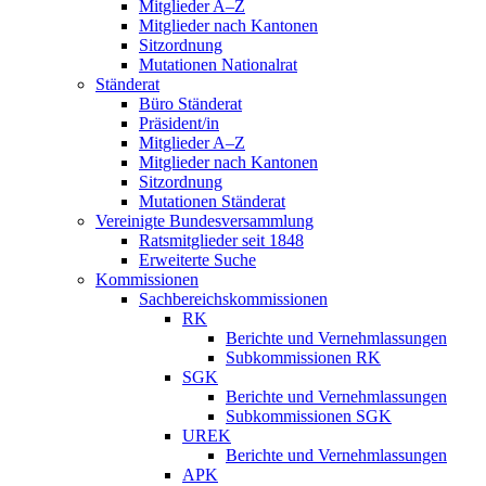
Mitglieder A–Z
Mitglieder nach Kantonen
Sitzordnung
Mutationen Nationalrat
Ständerat
Büro Ständerat
Präsident/in
Mitglieder A–Z
Mitglieder nach Kantonen
Sitzordnung
Mutationen Ständerat
Vereinigte Bundesversammlung
Ratsmitglieder seit 1848
Erweiterte Suche
Kommissionen
Sachbereichskommissionen
RK
Berichte und Vernehmlassungen
Subkommissionen RK
SGK
Berichte und Vernehmlassungen
Subkommissionen SGK
UREK
Berichte und Vernehmlassungen
APK