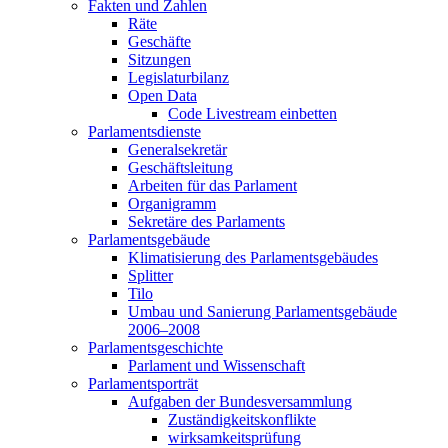
Fakten und Zahlen
Räte
Geschäfte
Sitzungen
Legislaturbilanz
Open Data
Code Livestream einbetten
Parlamentsdienste
Generalsekretär
Geschäftsleitung
Arbeiten für das Parlament
Organigramm
Sekretäre des Parlaments
Parlamentsgebäude
Klimatisierung des Parlamentsgebäudes
Splitter
Tilo
Umbau und Sanierung Parlamentsgebäude
2006–2008
Parlamentsgeschichte
Parlament und Wissenschaft
Parlamentsporträt
Aufgaben der Bundesversammlung
Zuständigkeitskonflikte
wirksamkeitsprüfung