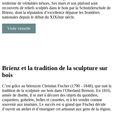
renferme de véritables trésors. Ses murs et son plafond sont
recouverts de reliefs sculptés dans le bois par la Schnitzlerschule de
Brienz, dont la réputation d’excellence dépasse les frontières
nationales depuis le début du XIXème siècle.
Visite virtuelle
Brienz et la tradition de la sculpture sur
bois
C’est grâce au brienzois Christian Fischer (1790 - 1848), que nait la
tradition de la sculpture sur bois dans l’Oberland Bernois. En 1816,
année de disette, il se met à décorer des objets du quotidien,
coquetiers, gobelets, boîtes et cassettes, et à les vendre comme
souvenir aux touristes. Le succès est si grand que Fischer décide
d’ouvrir un atelier et d’enseigner cet artisanat aux gens de la région.