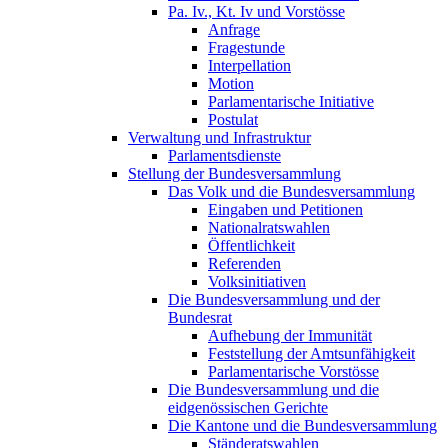
Pa. Iv., Kt. Iv und Vorstösse
Anfrage
Fragestunde
Interpellation
Motion
Parlamentarische Initiative
Postulat
Verwaltung und Infrastruktur
Parlamentsdienste
Stellung der Bundesversammlung
Das Volk und die Bundesversammlung
Eingaben und Petitionen
Nationalratswahlen
Öffentlichkeit
Referenden
Volksinitiativen
Die Bundesversammlung und der
Bundesrat
Aufhebung der Immunität
Feststellung der Amtsunfähigkeit
Parlamentarische Vorstösse
Die Bundesversammlung und die
eidgenössischen Gerichte
Die Kantone und die Bundesversammlung
Ständeratswahlen