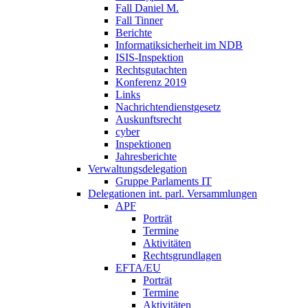
Fall Daniel M.
Fall Tinner
Berichte
Informatiksicherheit ­im NDB
ISIS-Inspektion
Rechtsgutachten
Konferenz 2019
Links
Nachrichtendienstgesetz
Auskunftsrecht
cyber
Inspektionen
Jahresberichte
Verwaltungsdelegation
Gruppe Parlaments IT
Delegationen int. parl. Versammlungen
APF
Porträt
Termine
Aktivitäten
Rechtsgrundlagen
EFTA/EU
Porträt
Termine
Aktivitäten