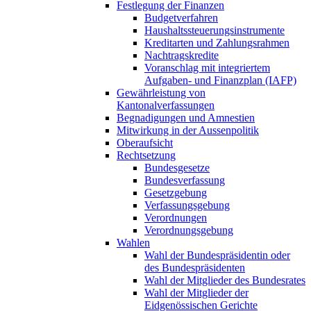
Festlegung der Finanzen
Budgetverfahren
Haushaltssteuerungsinstrumente
Kreditarten und Zahlungsrahmen
Nachtragskredite
Voranschlag mit integriertem
Aufgaben- und Finanzplan (IAFP)
Gewährleistung von
Kantonalverfassungen
Begnadigungen und Amnestien
Mitwirkung in der Aussenpolitik
Oberaufsicht
Rechtsetzung
Bundesgesetze
Bundesverfassung
Gesetzgebung
Verfassungsgebung
Verordnungen
Verordnungsgebung
Wahlen
Wahl der Bundespräsidentin oder
des Bundespräsidenten
Wahl der Mitglieder des Bundesrates
Wahl der Mitglieder der
Eidgenössischen Gerichte