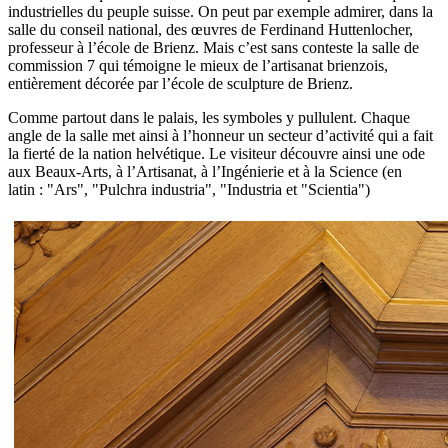
industrielles du peuple suisse. On peut par exemple admirer, dans la
salle du conseil national, des œuvres de Ferdinand Huttenlocher,
professeur à l’école de Brienz. Mais c’est sans conteste la salle de
commission 7 qui témoigne le mieux de l’artisanat brienzois,
entièrement décorée par l’école de sculpture de Brienz.
Comme partout dans le palais, les symboles y pullulent. Chaque
angle de la salle met ainsi à l’honneur un secteur d’activité qui a fait
la fierté de la nation helvétique. Le visiteur découvre ainsi une ode
aux Beaux-Arts, à l’Artisanat, à l’Ingénierie et à la Science (en
latin : "Ars", "Pulchra industria", "Industria et "Scientia")