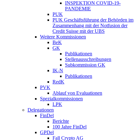
INSPEKTION COVID-19-
PANDEMIE
PUK
PUK Geschäftsführung der Behörden im
Zusammenhang mit der Notfusion der
Credit Suisse mit der UBS
Weitere Kommissionen
BeK
GK
Publikationen
Stellenausschreibungen
Subkommission GK
IK-N
Publikationen
RedK
PVK
Ablauf von Evaluationen
Spezialkommissionen
LPK
Delegationen
FinDel
Berichte
100 Jahre FinDel
GPDel
Fall Crypto AG