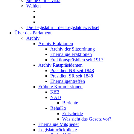
Suche Curia Vista
Wahlen
Die Legislatur – der Legislaturwechsel
Über das Parlament
Archiv
Archiv Fraktionen
Archiv der Sitzordnung
Ehemalige Fraktionen
Fraktionspräsidien seit 1917
Archiv Ratspräsidenten
Präsidien NR seit 1848
Präsidien SR seit 1848
Ehemaligentreffen
Frühere Kommissionen
KöB
NAD
Berichte
RehaKo
Entscheide
Was sieht das Gesetz vor?
Ehemalige Mitglieder
Legislaturrückblicke