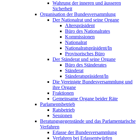
Wahrung der inneren und äusseren
Sicherheit
Organisation der Bundesversammlung
Der Nationalrat und seine Organe
Alterspräsident
Büro des Nationalrates
Kommissionen
Nationalrat
Nationalratspräsident/In
Provisorisches Büro
Der Ständerat und seine Organe
Büro des Ständerates
Ständerat
Ständeratspräsident/In
Die Vereinigte Bundesversammlung und
ihre Organe
Fraktionen
Gemeinsame Organe beider Räte
Parlamentsbetrieb
Ratsbetrieb
Sessionen
Beratungsgegenstände und das Parlamentarische
Verfahren
Erlasse der Bundesversammlung
Verfahren bei Erlassentwürfen