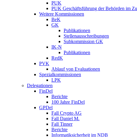
PUK
PUK Geschäftsführung der Behörden im Zus
Weitere Kommissionen
BeK
GK
Publikationen
Stellenausschreibungen
Subkommission GK
IK-N
Publikationen
RedK
PVK
Ablauf von Evaluationen
Spezialkommissionen
LPK
Delegationen
FinDel
Berichte
100 Jahre FinDel
GPDel
Fall Crypto AG
Fall Daniel M.
Fall Tinner
Berichte
Informatiksicherheit ­im NDB