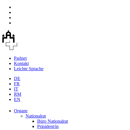
Parlnet
Kontakt
Leichte Sprache
DE
FR
IT
RM
EN
Organe
Nationalrat
Büro Nationalrat
Präsident/in