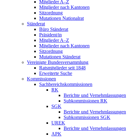
Mitglieder A–Z
Mitglieder nach Kantonen
Sitzordnung
Mutationen Nationalrat
Ständerat
Büro Ständerat
Präsident/in
Mitglieder A–Z
Mitglieder nach Kantonen
Sitzordnung
Mutationen Ständerat
Vereinigte Bundesversammlung
Ratsmitglieder seit 1848
Erweiterte Suche
Kommissionen
Sachbereichskommissionen
RK
Berichte und Vernehmlassungen
Subkommissionen RK
SGK
Berichte und Vernehmlassungen
Subkommissionen SGK
UREK
Berichte und Vernehmlassungen
APK