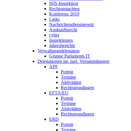
ISIS-Inspektion
Rechtsgutachten
Konferenz 2019
Links
Nachrichtendienstgesetz
Auskunftsrecht
cyber
Inspektionen
Jahresberichte
Verwaltungsdelegation
Gruppe Parlaments IT
Delegationen int. parl. Versammlungen
APF
Porträt
Termine
Aktivitäten
Rechtsgrundlagen
EFTA/EU
Porträt
Termine
Aktivitäten
Rechtsgrundlagen
ERD
Porträt
Termine