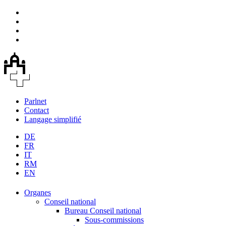
Parlnet
Contact
Langage simplifié
DE
FR
IT
RM
EN
Organes
Conseil national
Bureau Conseil national
Sous-commissions