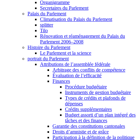
Organigramme
Secretaires du Parlement
Palais du Parlement
Climatisation du Palais du Parlement
splitter
Tilo
Rénovation et réaménagement du Palais du
Parlement 2006–2008
Histoire du Parlement
Le Parlement et la science
portrait du Parlement
Attributions de l’assemblée fédérale
Arbitrage des conflits de compétence
Évaluation de l’efficacité
Finances
Procédure budgétaire
Instruments de gestion budgétaire
Types de crédits et plafonds de
dépenses
Crédits supplémentaires
Budget assorti d’un plan intégré des
tâches et des finances
Garantie des constitutions cantonales
Droits d’amnistie et de grâce
Participation à la définition de la politique