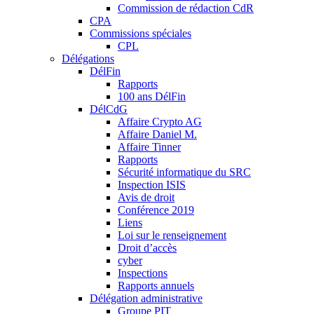
Commission de rédaction CdR
CPA
Commissions spéciales
CPL
Délégations
DélFin
Rapports
100 ans DélFin
DélCdG
Affaire Crypto AG
Affaire Daniel M.
Affaire Tinner
Rapports
Sécurité informatique du SRC
Inspection ISIS
Avis de droit
Conférence 2019
Liens
Loi sur le renseignement
Droit d’accès
cyber
Inspections
Rapports annuels
Délégation administrative
Groupe PIT