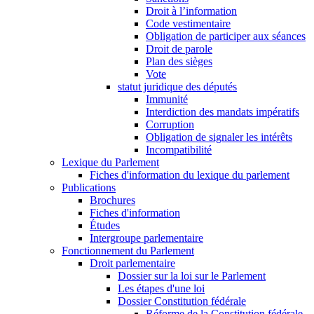
Droit à l’information
Code vestimentaire
Obligation de participer aux séances
Droit de parole
Plan des sièges
Vote
statut juridique des députés
Immunité
Interdiction des mandats impératifs
Corruption
Obligation de signaler les intérêts
Incompatibilité
Lexique du Parlement
Fiches d'information du lexique du parlement
Publications
Brochures
Fiches d'information
Études
Intergroupe parlementaire
Fonctionnement du Parlement
Droit parlementaire
Dossier sur la loi sur le Parlement
Les étapes d'une loi
Dossier Constitution fédérale
Réforme de la Constitution fédérale