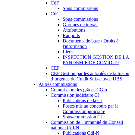
CdF
Sous-commissions
CdG
Sous-commissions
Groupes de travail
Attributions
Rapports
Documents de base / Droits à
l'information
Liens
INSPECTION GESTION DE LA
PANDÉMIE DE COVID-19
CEP
CEP Gestion par les autorités de la fusion
d’urgence de Credit Suisse avec UBS
Autres commissions
Commission des grâces CGra
Commission judiciaire CJ
Publications de la CJ
Postes mis au concours par la
Commission judiciaire
Sous-commission CJ
Commission de l'immunité du Conseil
national CdI-N
Publications CdI-N