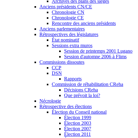
Archives des plans des sièges
Anciens présidents CN/CE
Chronologie CN
Chronologie CE
Rencontre des anciens présidents
Anciens parlementaires
Rétrospectives des législatures
État nominatif
Sessions extra muros
Session de printemps 2001 Lugano
Session d'automne 2006 à Flims
Commissions dissoutes
CCP
DSN
Rapports
Commission de réhabilitation CReha
Décisions CReha
Que prévoit la loi?
Nécrologie
Rétrospective des élections
Élection du Conseil national
Élection 1999
Élection 2003
Élection 2007
Élection 2011