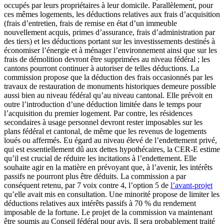
occupés par leurs propriétaires à leur domicile. Parallèlement, pour
ces mêmes logements, les déductions relatives aux frais d’acquisition
(frais d’entretien, frais de remise en état d’un immeuble
nouvellement acquis, primes d’assurance, frais d’administration par
des tiers) et les déductions portant sur les investissements destinés à
économiser l’énergie et à ménager l’environnement ainsi que sur les
frais de démolition devront être supprimées au niveau fédéral ; les
cantons pourront continuer à autoriser de telles déductions. La
commission propose que la déduction des frais occasionnés par les
travaux de restauration de monuments historiques demeure possible
aussi bien au niveau fédéral qu’au niveau cantonal. Elle prévoit en
outre l’introduction d’une déduction limitée dans le temps pour
l’acquisition du premier logement. Par contre, les résidences
secondaires à usage personnel devront rester imposables sur les
plans fédéral et cantonal, de même que les revenus de logements
loués ou affermés. Eu égard au niveau élevé de l’endettement privé,
qui est essentiellement dû aux dettes hypothécaires, la CER-E estime
qu’il est crucial de réduire les incitations à l’endettement. Elle
souhaite agir en la matière en prévoyant que, à l’avenir, les intérêts
passifs ne pourront plus être déduits. La commission a par
conséquent retenu, par 7 voix contre 4, l’option 5 de
l’avant-projet
qu’elle avait mis en consultation. Une minorité propose de limiter les
déductions relatives aux intérêts passifs à 70 % du rendement
imposable de la fortune. Le projet de la commission va maintenant
être soumis au Conseil fédéral pour avis. Il sera probablement traité