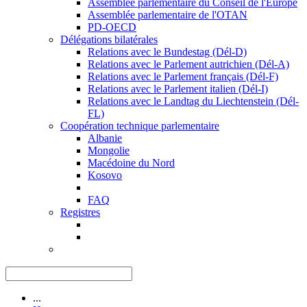
Assemblée parlementaire du Conseil de l'Europe
Assemblée parlementaire de l'OTAN
PD-OECD
Délégations bilatérales
Relations avec le Bundestag (Dél-D)
Relations avec le Parlement autrichien (Dél-A)
Relations avec le Parlement français (Dél-F)
Relations avec le Parlement italien (Dél-I)
Relations avec le Landtag du Liechtenstein (Dél-
FL)
Coopération technique parlementaire
Albanie
Mongolie
Macédoine du Nord
Kosovo
FAQ
Registres
...