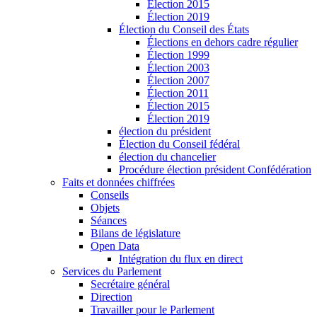
Élection 2015
Élection 2019
Élection du Conseil des États
Élections en dehors cadre régulier
Élection 1999
Élection 2003
Élection 2007
Élection 2011
Élection 2015
Élection 2019
élection du président
Élection du Conseil fédéral
élection du chancelier
Procédure élection président Confédération
Faits et données chiffrées
Conseils
Objets
Séances
Bilans de législature
Open Data
Intégration du flux en direct
Services du Parlement
Secrétaire général
Direction
Travailler pour le Parlement