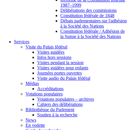
1987–1999
Délibérations des commissions
Constitution fédérale de 1848
Débats parlementaires sur l'adhésion
à la Société des Nations
Constitution fédérale / Adhésion de
la Suisse à la Société des Nations
Services
Visite du Palais fédéral
Visites guidées
Infos hors sessions
Visites pendant la session
Visites guidées pour enfants
Journées portes ouvertes
Visite audio du Palais fédéral
Médias
Accréditations
Votations populaires
Votations populaires – archives
Cahiers des délibérations
Bibliothèque du Parlement
Soutien à la recherche
News
En vedette