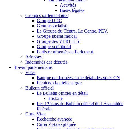
Activités
Bases légales
Groupes parlementaires
Groupe UDC
Groupe socialiste
Le Groupe du Centre. Le Centre. PEV.
Groupe libéral-radical
Groupe des VERT-E-S
Groupe vert'libéral
Partis représentés au Parlement
Adresses
Indemnités des députés
Travail parlementaire
Votes
Banque de données sur le détail des votes CN
Fichiers xls à télécharger
Bulletin officiel
Le Bulletin officiel en détail
Histoire
Les 125 ans du Bulletin officiel de I’Assemblée
fédérale
Curia Vista
Recherche avancée
Curia Vista expliquée