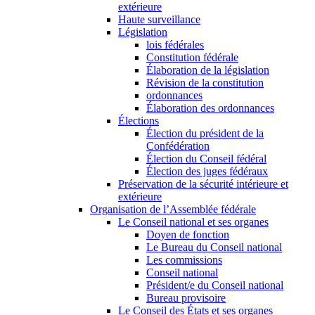
extérieure
Haute surveillance
Législation
lois fédérales
Constitution fédérale
Élaboration de la législation
Révision de la constitution
ordonnances
Élaboration des ordonnances
Élections
Élection du président de la
Confédération
Élection du Conseil fédéral
Élection des juges fédéraux
Préservation de la sécurité intérieure et
extérieure
Organisation de l’Assemblée fédérale
Le Conseil national et ses organes
Doyen de fonction
Le Bureau du Conseil national
Les commissions
Conseil national
Président/e du Conseil national
Bureau provisoire
Le Conseil des États et ses organes