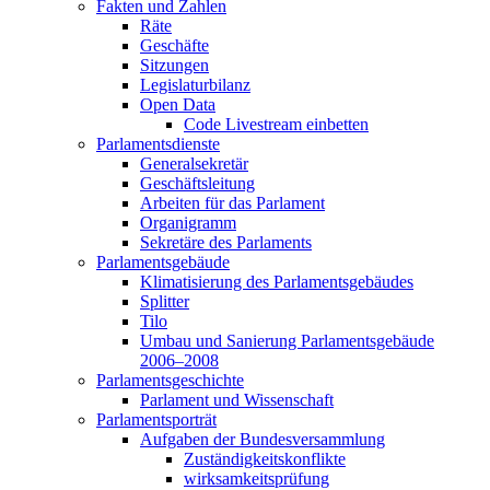
Fakten und Zahlen
Räte
Geschäfte
Sitzungen
Legislaturbilanz
Open Data
Code Livestream einbetten
Parlamentsdienste
Generalsekretär
Geschäftsleitung
Arbeiten für das Parlament
Organigramm
Sekretäre des Parlaments
Parlamentsgebäude
Klimatisierung des Parlamentsgebäudes
Splitter
Tilo
Umbau und Sanierung Parlamentsgebäude
2006–2008
Parlamentsgeschichte
Parlament und Wissenschaft
Parlamentsporträt
Aufgaben der Bundesversammlung
Zuständigkeitskonflikte
wirksamkeitsprüfung