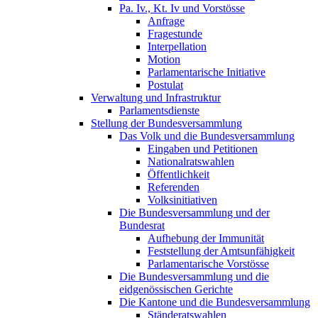
Pa. Iv., Kt. Iv und Vorstösse
Anfrage
Fragestunde
Interpellation
Motion
Parlamentarische Initiative
Postulat
Verwaltung und Infrastruktur
Parlamentsdienste
Stellung der Bundesversammlung
Das Volk und die Bundesversammlung
Eingaben und Petitionen
Nationalratswahlen
Öffentlichkeit
Referenden
Volksinitiativen
Die Bundesversammlung und der
Bundesrat
Aufhebung der Immunität
Feststellung der Amtsunfähigkeit
Parlamentarische Vorstösse
Die Bundesversammlung und die
eidgenössischen Gerichte
Die Kantone und die Bundesversammlung
Ständeratswahlen