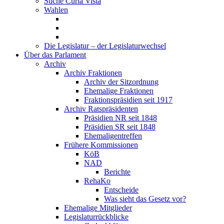
Suche Curia Vista
Wahlen
Die Legislatur – der Legislaturwechsel
Über das Parlament
Archiv
Archiv Fraktionen
Archiv der Sitzordnung
Ehemalige Fraktionen
Fraktionspräsidien seit 1917
Archiv Ratspräsidenten
Präsidien NR seit 1848
Präsidien SR seit 1848
Ehemaligentreffen
Frühere Kommissionen
KöB
NAD
Berichte
RehaKo
Entscheide
Was sieht das Gesetz vor?
Ehemalige Mitglieder
Legislaturrückblicke