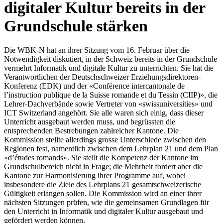
digitaler Kultur bereits in der
Grundschule stärken
Die WBK-N hat an ihrer Sitzung vom 16. Februar über die
Notwendigkeit diskutiert, in der Schweiz bereits in der Grundschule
vermehrt Informatik und digitale Kultur zu unterrichten. Sie hat die
Verantwortlichen der Deutschschweizer Erziehungsdirektoren-
Konferenz (EDK) und der «Conférence intercantonale de
l’instruction publique de la Suisse romande et du Tessin (CIIP)», die
Lehrer-Dachverbände sowie Vertreter von «swissuniversities» und
ICT Switzerland angehört. Sie alle waren sich einig, dass dieser
Unterricht ausgebaut werden muss, und begrüssten die
entsprechenden Bestrebungen zahlreicher Kantone. Die
Kommission stellte allerdings grosse Unterschiede zwischen den
Regionen fest, namentlich zwischen dem Lehrplan 21 und dem Plan
«d’études romands». Sie stellt die Kompetenz der Kantone im
Grundschulbereich nicht in Frage; die Mehrheit fordert aber die
Kantone zur Harmonisierung ihrer Programme auf, wobei
insbesondere die Ziele des Lehrplans 21 gesamtschweizerische
Gültigkeit erlangen sollen. Die Kommission wird an einer ihrer
nächsten Sitzungen prüfen, wie die gemeinsamen Grundlagen für
den Unterricht in Informatik und digitaler Kultur ausgebaut und
gefördert werden können.