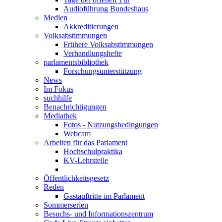
Audioführung Bundeshaus
Medien
Akkreditierungen
Volksabstimmungen
Frühere Volksabstimmungen
Verhandlungshefte
parlamentsbibliothek
Forschungsunterstützung
News
Im Fokus
suchhilfe
Benachrichtigungen
Mediathek
Fotos - Nutzungsbedingungen
Webcam
Arbeiten für das Parlament
Hochschulpraktika
KV-Lehrstelle
Öffentlichkeitsgesetz
Reden
Gastauftritte im Parlament
Sommerserien
Besuchs- und Informationszentrum