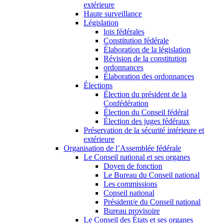
extérieure
Haute surveillance
Législation
lois fédérales
Constitution fédérale
Élaboration de la législation
Révision de la constitution
ordonnances
Élaboration des ordonnances
Élections
Élection du président de la
Confédération
Élection du Conseil fédéral
Élection des juges fédéraux
Préservation de la sécurité intérieure et
extérieure
Organisation de l’Assemblée fédérale
Le Conseil national et ses organes
Doyen de fonction
Le Bureau du Conseil national
Les commissions
Conseil national
Président/e du Conseil national
Bureau provisoire
Le Conseil des États et ses organes