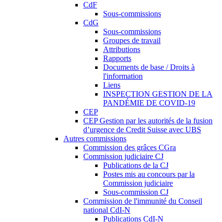
CdF
Sous-commissions
CdG
Sous-commissions
Groupes de travail
Attributions
Rapports
Documents de base / Droits à
l'information
Liens
INSPECTION GESTION DE LA
PANDÉMIE DE COVID-19
CEP
CEP Gestion par les autorités de la fusion
d’urgence de Credit Suisse avec UBS
Autres commissions
Commission des grâces CGra
Commission judiciaire CJ
Publications de la CJ
Postes mis au concours par la
Commission judiciaire
Sous-commission CJ
Commission de l'immunité du Conseil
national CdI-N
Publications CdI-N