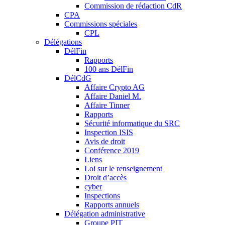
Commission de rédaction CdR
CPA
Commissions spéciales
CPL
Délégations
DélFin
Rapports
100 ans DélFin
DélCdG
Affaire Crypto AG
Affaire Daniel M.
Affaire Tinner
Rapports
Sécurité informatique du SRC
Inspection ISIS
Avis de droit
Conférence 2019
Liens
Loi sur le renseignement
Droit d’accès
cyber
Inspections
Rapports annuels
Délégation administrative
Groupe PIT