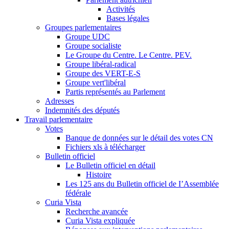
Activités
Bases légales
Groupes parlementaires
Groupe UDC
Groupe socialiste
Le Groupe du Centre. Le Centre. PEV.
Groupe libéral-radical
Groupe des VERT-E-S
Groupe vert'libéral
Partis représentés au Parlement
Adresses
Indemnités des députés
Travail parlementaire
Votes
Banque de données sur le détail des votes CN
Fichiers xls à télécharger
Bulletin officiel
Le Bulletin officiel en détail
Histoire
Les 125 ans du Bulletin officiel de I’Assemblée
fédérale
Curia Vista
Recherche avancée
Curia Vista expliquée