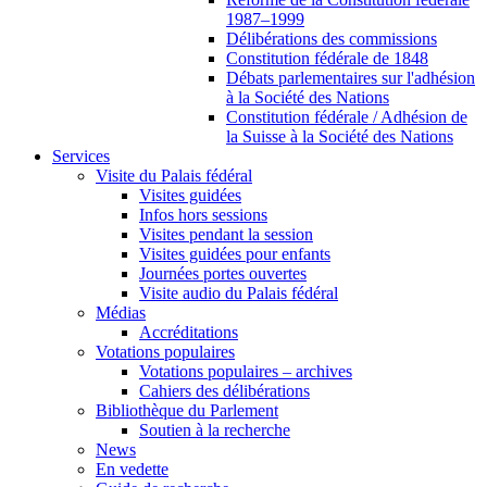
1987–1999
Délibérations des commissions
Constitution fédérale de 1848
Débats parlementaires sur l'adhésion
à la Société des Nations
Constitution fédérale / Adhésion de
la Suisse à la Société des Nations
Services
Visite du Palais fédéral
Visites guidées
Infos hors sessions
Visites pendant la session
Visites guidées pour enfants
Journées portes ouvertes
Visite audio du Palais fédéral
Médias
Accréditations
Votations populaires
Votations populaires – archives
Cahiers des délibérations
Bibliothèque du Parlement
Soutien à la recherche
News
En vedette