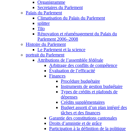
Organigramme
Secretaires du Parlement
Palais du Parlement
Climatisation du Palais du Parlement
splitter
Tilo
Rénovation et réaménagement du Palais du
Parlement 2006–2008
Histoire du Parlement
Le Parlement et la science
portrait du Parlement
Attributions de l’assemblée fédérale
Arbitrage des conflits de compétence
Évaluation de l’efficacité
Finances
Procédure budgétaire
Instruments de gestion budgétaire
Types de crédits et plafonds de
dépenses
Crédits supplémentaires
Budget assorti d’un plan intégré des
tâches et des finances
Garantie des constitutions cantonales
Droits d’amnistie et de grâce
Participation à la définition de la politique