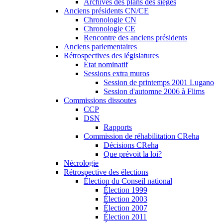
Archives des plans des sièges
Anciens présidents CN/CE
Chronologie CN
Chronologie CE
Rencontre des anciens présidents
Anciens parlementaires
Rétrospectives des législatures
État nominatif
Sessions extra muros
Session de printemps 2001 Lugano
Session d'automne 2006 à Flims
Commissions dissoutes
CCP
DSN
Rapports
Commission de réhabilitation CReha
Décisions CReha
Que prévoit la loi?
Nécrologie
Rétrospective des élections
Élection du Conseil national
Élection 1999
Élection 2003
Élection 2007
Élection 2011