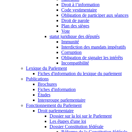
Droit à l’information
Code vestimentaire
Obligation de participer aux séances
Droit de parole
Plan des sièges
Vote
statut juridique des députés
Immunité
Interdiction des mandats impératifs
Corruption
Obligation de signaler les intérêts
Incompatibilité
Lexique du Parlement
Fiches d'information du lexique du parlement
Publications
Brochures
Fiches d'information
Études
Intergroupe parlementaire
Fonctionnement du Parlement
Droit parlementaire
Dossier sur la loi sur le Parlement
Les étapes d'une loi
Dossier Constitution fédérale
Réforme de la Constitution fédérale