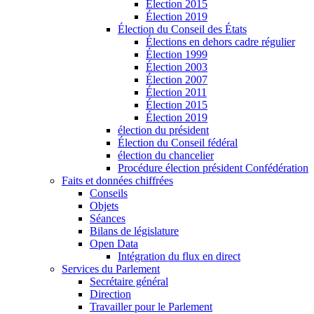
Élection 2015
Élection 2019
Élection du Conseil des États
Élections en dehors cadre régulier
Élection 1999
Élection 2003
Élection 2007
Élection 2011
Élection 2015
Élection 2019
élection du président
Élection du Conseil fédéral
élection du chancelier
Procédure élection président Confédération
Faits et données chiffrées
Conseils
Objets
Séances
Bilans de législature
Open Data
Intégration du flux en direct
Services du Parlement
Secrétaire général
Direction
Travailler pour le Parlement