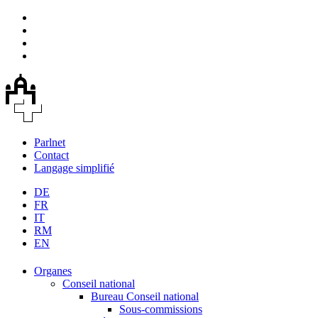
Parlnet
Contact
Langage simplifié
DE
FR
IT
RM
EN
Organes
Conseil national
Bureau Conseil national
Sous-commissions