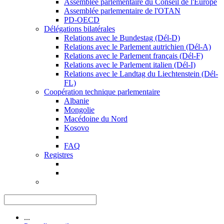
Assemblée parlementaire du Conseil de l'Europe
Assemblée parlementaire de l'OTAN
PD-OECD
Délégations bilatérales
Relations avec le Bundestag (Dél-D)
Relations avec le Parlement autrichien (Dél-A)
Relations avec le Parlement français (Dél-F)
Relations avec le Parlement italien (Dél-I)
Relations avec le Landtag du Liechtenstein (Dél-
FL)
Coopération technique parlementaire
Albanie
Mongolie
Macédoine du Nord
Kosovo
FAQ
Registres
...