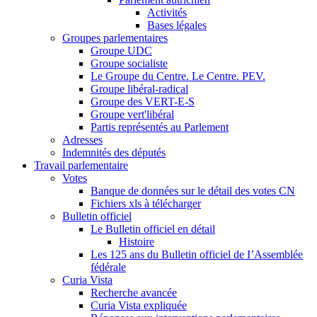
Activités
Bases légales
Groupes parlementaires
Groupe UDC
Groupe socialiste
Le Groupe du Centre. Le Centre. PEV.
Groupe libéral-radical
Groupe des VERT-E-S
Groupe vert'libéral
Partis représentés au Parlement
Adresses
Indemnités des députés
Travail parlementaire
Votes
Banque de données sur le détail des votes CN
Fichiers xls à télécharger
Bulletin officiel
Le Bulletin officiel en détail
Histoire
Les 125 ans du Bulletin officiel de I’Assemblée
fédérale
Curia Vista
Recherche avancée
Curia Vista expliquée