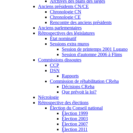
Archives des plans des sièges
Anciens présidents CN/CE
Chronologie CN
Chronologie CE
Rencontre des anciens présidents
Anciens parlementaires
Rétrospectives des législatures
État nominatif
Sessions extra muros
Session de printemps 2001 Lugano
Session d'automne 2006 à Flims
Commissions dissoutes
CCP
DSN
Rapports
Commission de réhabilitation CReha
Décisions CReha
Que prévoit la loi?
Nécrologie
Rétrospective des élections
Élection du Conseil national
Élection 1999
Élection 2003
Élection 2007
Élection 2011