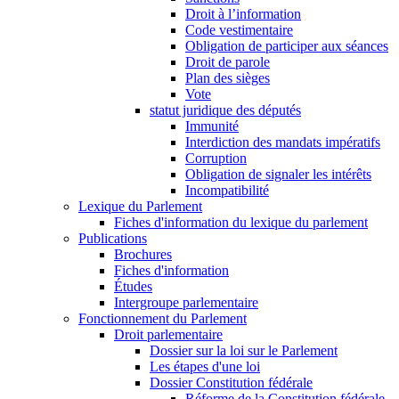
Droit à l’information
Code vestimentaire
Obligation de participer aux séances
Droit de parole
Plan des sièges
Vote
statut juridique des députés
Immunité
Interdiction des mandats impératifs
Corruption
Obligation de signaler les intérêts
Incompatibilité
Lexique du Parlement
Fiches d'information du lexique du parlement
Publications
Brochures
Fiches d'information
Études
Intergroupe parlementaire
Fonctionnement du Parlement
Droit parlementaire
Dossier sur la loi sur le Parlement
Les étapes d'une loi
Dossier Constitution fédérale
Réforme de la Constitution fédérale