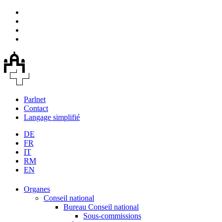
Parlnet
Contact
Langage simplifié
DE
FR
IT
RM
EN
Organes
Conseil national
Bureau Conseil national
Sous-commissions