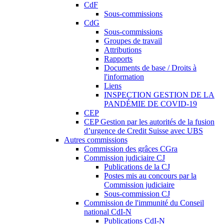
CdF
Sous-commissions
CdG
Sous-commissions
Groupes de travail
Attributions
Rapports
Documents de base / Droits à
l'information
Liens
INSPECTION GESTION DE LA
PANDÉMIE DE COVID-19
CEP
CEP Gestion par les autorités de la fusion
d’urgence de Credit Suisse avec UBS
Autres commissions
Commission des grâces CGra
Commission judiciaire CJ
Publications de la CJ
Postes mis au concours par la
Commission judiciaire
Sous-commission CJ
Commission de l'immunité du Conseil
national CdI-N
Publications CdI-N