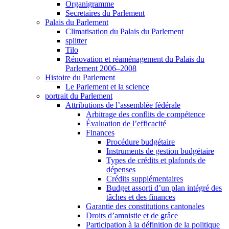
Organigramme
Secretaires du Parlement
Palais du Parlement
Climatisation du Palais du Parlement
splitter
Tilo
Rénovation et réaménagement du Palais du
Parlement 2006–2008
Histoire du Parlement
Le Parlement et la science
portrait du Parlement
Attributions de l’assemblée fédérale
Arbitrage des conflits de compétence
Évaluation de l’efficacité
Finances
Procédure budgétaire
Instruments de gestion budgétaire
Types de crédits et plafonds de
dépenses
Crédits supplémentaires
Budget assorti d’un plan intégré des
tâches et des finances
Garantie des constitutions cantonales
Droits d’amnistie et de grâce
Participation à la définition de la politique