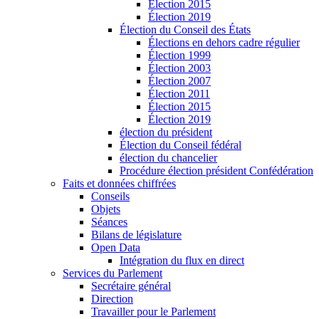
Élection 2015
Élection 2019
Élection du Conseil des États
Élections en dehors cadre régulier
Élection 1999
Élection 2003
Élection 2007
Élection 2011
Élection 2015
Élection 2019
élection du président
Élection du Conseil fédéral
élection du chancelier
Procédure élection président Confédération
Faits et données chiffrées
Conseils
Objets
Séances
Bilans de législature
Open Data
Intégration du flux en direct
Services du Parlement
Secrétaire général
Direction
Travailler pour le Parlement