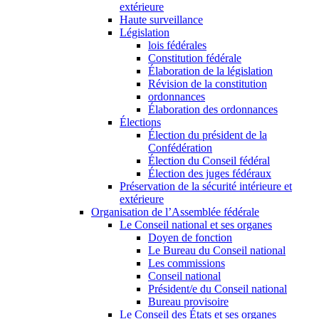
extérieure
Haute surveillance
Législation
lois fédérales
Constitution fédérale
Élaboration de la législation
Révision de la constitution
ordonnances
Élaboration des ordonnances
Élections
Élection du président de la
Confédération
Élection du Conseil fédéral
Élection des juges fédéraux
Préservation de la sécurité intérieure et
extérieure
Organisation de l’Assemblée fédérale
Le Conseil national et ses organes
Doyen de fonction
Le Bureau du Conseil national
Les commissions
Conseil national
Président/e du Conseil national
Bureau provisoire
Le Conseil des États et ses organes