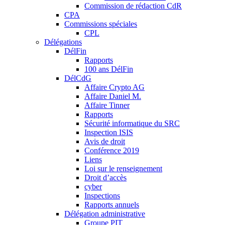
Commission de rédaction CdR
CPA
Commissions spéciales
CPL
Délégations
DélFin
Rapports
100 ans DélFin
DélCdG
Affaire Crypto AG
Affaire Daniel M.
Affaire Tinner
Rapports
Sécurité informatique du SRC
Inspection ISIS
Avis de droit
Conférence 2019
Liens
Loi sur le renseignement
Droit d’accès
cyber
Inspections
Rapports annuels
Délégation administrative
Groupe PIT